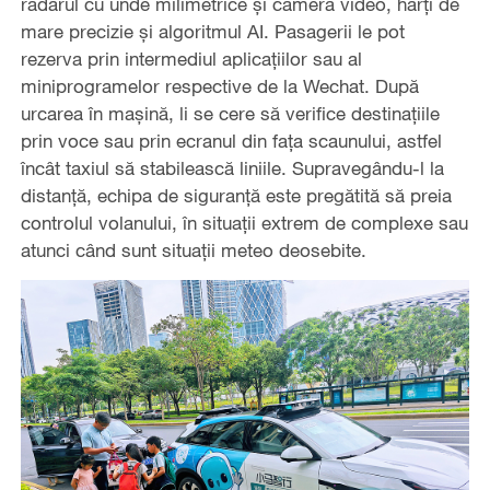
radarul cu unde milimetrice și camera video, hărți de
mare precizie și algoritmul AI. Pasagerii le pot
rezerva prin intermediul aplicațiilor sau al
miniprogramelor respective de la Wechat. După
urcarea în mașină, li se cere să verifice destinațiile
prin voce sau prin ecranul din fața scaunului, astfel
încât taxiul să stabilească liniile. Supravegându-l la
distanță, echipa de siguranță este pregătită să preia
controlul volanului, în situații extrem de complexe sau
atunci când sunt situații meteo deosebite.