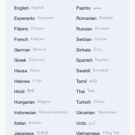
English
پښتو
English
Pashto
Esperanto
Română
Esperanto
Romanian
Filipino
Русский
Filipino
Russian
Français
Српски
French
Serbian
Deutsch
සිංහල
German
Sinhala
Ελληνικά
Español
Greek
Spanish
Hausa
Kiswahili
Hausa
Swahili
עברית
தமிழ்
Hebrew
Tamil
हिन्दी
ไทย
Hindi
Thai
Magyar
Türkçe
Hungarian
Turkish
Bahasa Indonesia
Українська
Indonesian
Ukrainian
Italiano
اردو
Italian
Urdu
日本語
Tiếng Việt
Japanese
Vietnamese