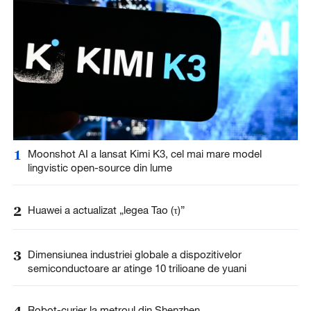
1
Moonshot AI a lansat Kimi K3, cel mai mare model
lingvistic open-source din lume
2
Huawei a actualizat „legea Tao (τ)”
3
Dimensiunea industriei globale a dispozitivelor
semiconductoare ar atinge 10 trilioane de yuani
4
Robot-curier la metroul din Shenzhen