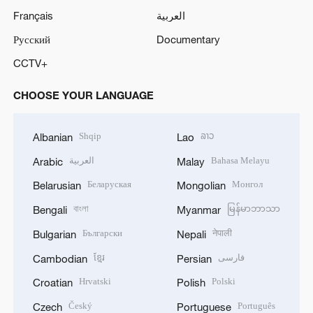
Français
العربية
Русский
Documentary
CCTV+
CHOOSE YOUR LANGUAGE
Shqip
ລາວ
Albanian
Lao
العربية
Bahasa Melayu
Arabic
Malay
Беларуская
Монгол
Belarusian
Mongolian
বাংলা
မြန်မာဘာသာ
Bengali
Myanmar
Български
नेपाली
Bulgarian
Nepali
ខ្មែរ
فارسی
Cambodian
Persian
Hrvatski
Polski
Croatian
Polish
Český
Português
Czech
Portuguese