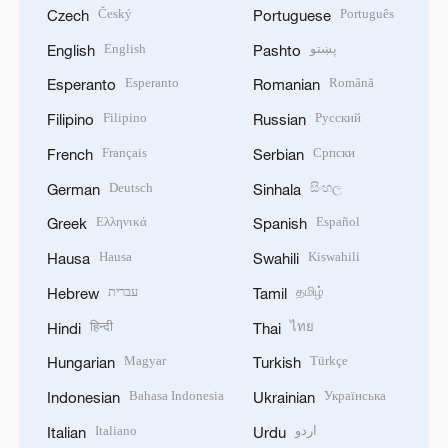
Český
Português
Czech
Portuguese
English
پښتو
English
Pashto
Esperanto
Română
Esperanto
Romanian
Filipino
Русский
Filipino
Russian
Français
Српски
French
Serbian
Deutsch
සිංහල
German
Sinhala
Ελληνικά
Español
Greek
Spanish
Hausa
Kiswahili
Hausa
Swahili
עברית
தமிழ்
Hebrew
Tamil
हिन्दी
ไทย
Hindi
Thai
Magyar
Türkçe
Hungarian
Turkish
Bahasa Indonesia
Українська
Indonesian
Ukrainian
Italiano
اردو
Italian
Urdu