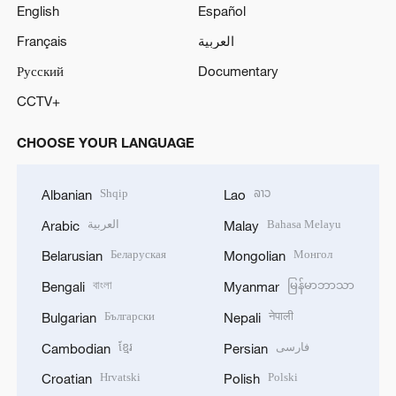
English
Español
Français
العربية
Русский
Documentary
CCTV+
CHOOSE YOUR LANGUAGE
Shqip
ລາວ
Albanian
Lao
العربية
Bahasa Melayu
Arabic
Malay
Беларуская
Монгол
Belarusian
Mongolian
বাংলা
မြန်မာဘာသာ
Bengali
Myanmar
Български
नेपाली
Bulgarian
Nepali
ខ្មែរ
فارسی
Cambodian
Persian
Hrvatski
Polski
Croatian
Polish