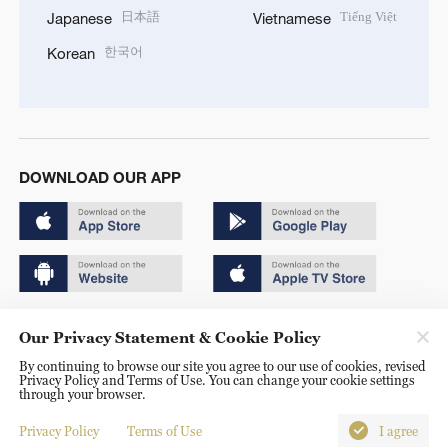
日本語
Tiếng Việt
Japanese
Vietnamese
한국어
Korean
DOWNLOAD OUR APP
Copyright © 2024 CGTN.
Our Privacy Statement & Cookie Policy
京ICP备20000184号
By continuing to browse our site you agree to our use of cookies, revised
Privacy Policy and Terms of Use. You can change your cookie settings
京公网安备 11010502050052号
through your browser.
Disinformation report hotline: 010-85061466
Privacy Policy
Terms of Use
I agree