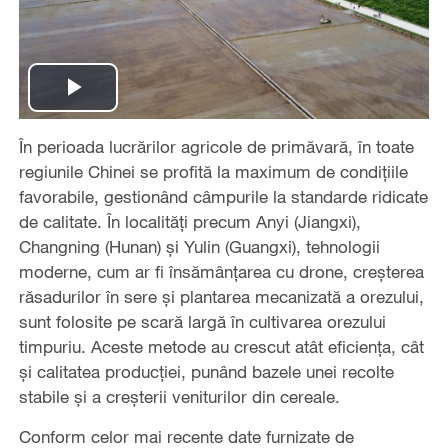
Play
În perioada lucrărilor agricole de primăvară, în toate
Video
regiunile Chinei se profită la maximum de condițiile
favorabile, gestionând câmpurile la standarde ridicate
de calitate. În localități precum Anyi (Jiangxi),
Changning (Hunan) și Yulin (Guangxi), tehnologii
moderne, cum ar fi însămânțarea cu drone, creșterea
răsadurilor în sere și plantarea mecanizată a orezului,
sunt folosite pe scară largă în cultivarea orezului
timpuriu. Aceste metode au crescut atât eficiența, cât
și calitatea producției, punând bazele unei recolte
stabile și a creșterii veniturilor din cereale.
Conform celor mai recente date furnizate de