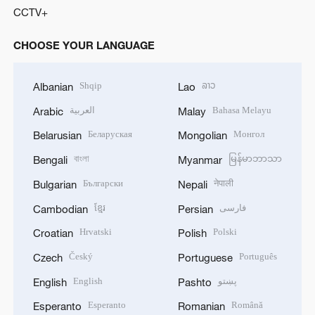
CCTV+
CHOOSE YOUR LANGUAGE
Shqip
ລາວ
Albanian
Lao
العربية
Bahasa Melayu
Arabic
Malay
Беларуская
Монгол
Belarusian
Mongolian
বাংলা
မြန်မာဘာသာ
Bengali
Myanmar
Български
नेपाली
Bulgarian
Nepali
ខ្មែរ
فارسی
Cambodian
Persian
Hrvatski
Polski
Croatian
Polish
Český
Português
Czech
Portuguese
English
پښتو
English
Pashto
Esperanto
Română
Esperanto
Romanian