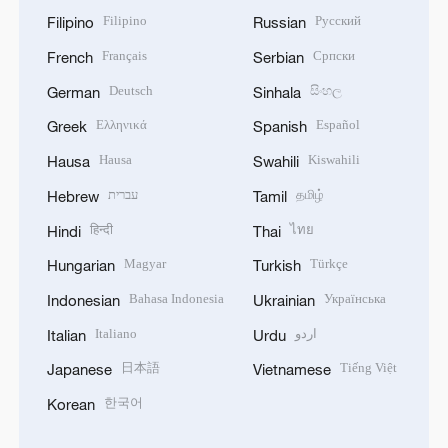
Filipino
Русский
Filipino
Russian
Français
Српски
French
Serbian
Deutsch
සිංහල
German
Sinhala
Ελληνικά
Español
Greek
Spanish
Hausa
Kiswahili
Hausa
Swahili
עברית
தமிழ்
Hebrew
Tamil
हिन्दी
ไทย
Hindi
Thai
Magyar
Türkçe
Hungarian
Turkish
Bahasa Indonesia
Українська
Indonesian
Ukrainian
Italiano
اردو
Italian
Urdu
日本語
Tiếng Việt
Japanese
Vietnamese
한국어
Korean