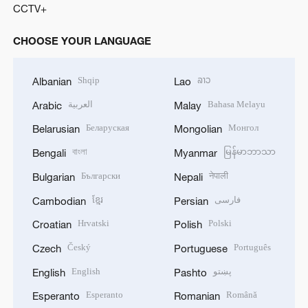
CCTV+
CHOOSE YOUR LANGUAGE
Shqip
ລາວ
Albanian
Lao
العربية
Bahasa Melayu
Arabic
Malay
Беларуская
Монгол
Belarusian
Mongolian
বাংলা
မြန်မာဘာသာ
Bengali
Myanmar
Български
नेपाली
Bulgarian
Nepali
ខ្មែរ
فارسی
Cambodian
Persian
Hrvatski
Polski
Croatian
Polish
Český
Português
Czech
Portuguese
English
پښتو
English
Pashto
Esperanto
Română
Esperanto
Romanian