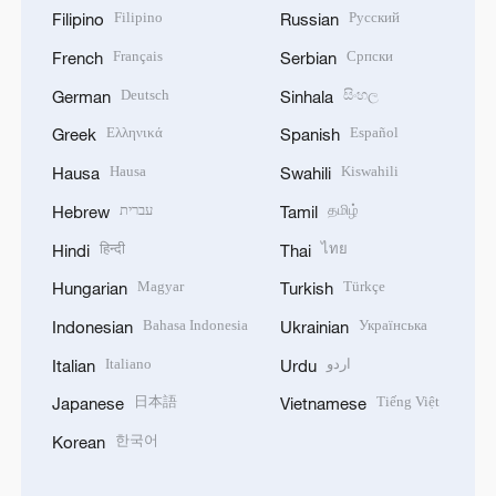
Filipino
Русский
Filipino
Russian
Français
Српски
French
Serbian
Deutsch
සිංහල
German
Sinhala
Ελληνικά
Español
Greek
Spanish
Hausa
Kiswahili
Hausa
Swahili
עברית
தமிழ்
Hebrew
Tamil
हिन्दी
ไทย
Hindi
Thai
Magyar
Türkçe
Hungarian
Turkish
Bahasa Indonesia
Українська
Indonesian
Ukrainian
Italiano
اردو
Italian
Urdu
日本語
Tiếng Việt
Japanese
Vietnamese
한국어
Korean