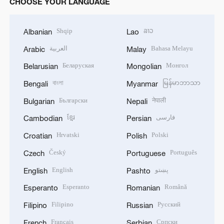
CHOOSE YOUR LANGUAGE
Shqip
ລາວ
Albanian
Lao
العربية
Bahasa Melayu
Arabic
Malay
Беларуская
Монгол
Belarusian
Mongolian
বাংলা
မြန်မာဘာသာ
Bengali
Myanmar
Български
नेपाली
Bulgarian
Nepali
ខ្មែរ
فارسی
Cambodian
Persian
Hrvatski
Polski
Croatian
Polish
Český
Português
Czech
Portuguese
English
پښتو
English
Pashto
Esperanto
Română
Esperanto
Romanian
Filipino
Русский
Filipino
Russian
Français
Српски
French
Serbian