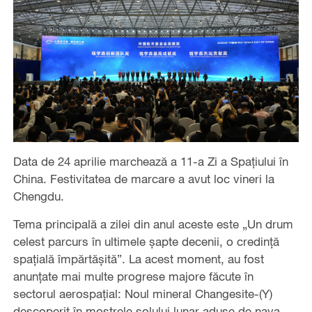
Data de 24 aprilie marchează a 11-a Zi a Spațiului în
China. Festivitatea de marcare a avut loc vineri la
Chengdu.
Tema principală a zilei din anul aceste este „Un drum
celest parcurs în ultimele șapte decenii, o credință
spațială împărtășită”. La acest moment, au fost
anunțate mai multe progrese majore făcute în
sectorul aerospațial: Noul mineral Changesite-(Y)
descoperit în mostrele solului lunar aduse de nava