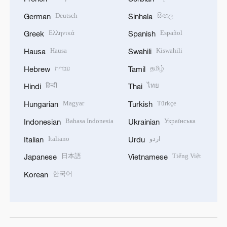
Deutsch
සිංහල
German
Sinhala
Ελληνικά
Español
Greek
Spanish
Hausa
Kiswahili
Hausa
Swahili
עברית
தமிழ்
Hebrew
Tamil
हिन्दी
ไทย
Hindi
Thai
Magyar
Türkçe
Hungarian
Turkish
Bahasa Indonesia
Українська
Indonesian
Ukrainian
Italiano
اردو
Italian
Urdu
日本語
Tiếng Việt
Japanese
Vietnamese
한국어
Korean