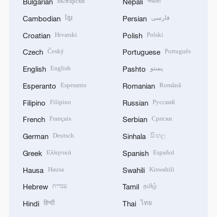
Български
नेपाली
Bulgarian
Nepali
ខ្មែរ
فارسی
Cambodian
Persian
Hrvatski
Polski
Croatian
Polish
Český
Português
Czech
Portuguese
English
پښتو
English
Pashto
Esperanto
Română
Esperanto
Romanian
Filipino
Русский
Filipino
Russian
Français
Српски
French
Serbian
Deutsch
සිංහල
German
Sinhala
Ελληνικά
Español
Greek
Spanish
Hausa
Kiswahili
Hausa
Swahili
עברית
தமிழ்
Hebrew
Tamil
हिन्दी
ไทย
Hindi
Thai