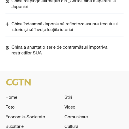
3
China respinge afirmațiile din „Cartea albă a apărării” a
Japoniei
4
China îndeamnă Japonia să reflecteze asupra trecutului
istoric și să învețe lecțiile istoriei
5
China a anunţat o serie de contramăsuri împotriva
restricţiilor SUA
Home
Știri
Foto
Video
Economie-Societate
Comunicare
Bucătărie
Cultură