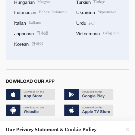
Magyar
Türkçe
Hungarian
Turkish
Bahasa Indonesia
Українська
Indonesian
Ukrainian
Italiano
اردو
Italian
Urdu
日本語
Tiếng Việt
Japanese
Vietnamese
한국어
Korean
DOWNLOAD OUR APP
Copyright © 2024 CGTN.
Our Privacy Statement & Cookie Policy