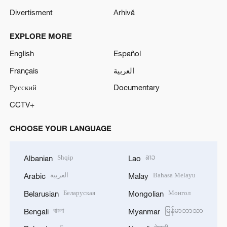
Divertisment
Arhivă
EXPLORE MORE
English
Español
Français
العربية
Русский
Documentary
CCTV+
CHOOSE YOUR LANGUAGE
Shqip
ລາວ
Albanian
Lao
العربية
Bahasa Melayu
Arabic
Malay
Беларуская
Монгол
Belarusian
Mongolian
বাংলা
မြန်မာဘာသာ
Bengali
Myanmar