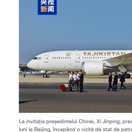
La invitația președintelui Chinei, Xi Jinping, p
luni la Beijing, începând o vizită de stat de patr