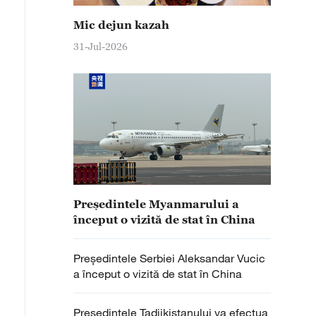
Mic dejun kazah
31-Jul-2026
Președintele Myanmarului a
început o vizită de stat în China
Președintele Serbiei Aleksandar Vucic
a început o vizită de stat în China
Președintele Tadjikistanului va efectua