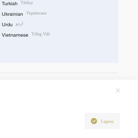
Turkish
Türkçe
Ukrainian
Українська
Urdu
اردو
Vietnamese
Tiếng Việt
I agree
6