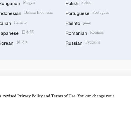
Hungarian
Magyar
Polish
Polski
Indonesian
Bahasa Indonesia
Portuguese
Português
Italian
Italiano
Pashto
پښتو
Japanese
日本語
Romanian
Română
Korean
한국어
Russian
Русский
es, revised Privacy Policy and Terms of Use. You can change your
备 11010502050052号
Disinformation report hotline: 010-8506146