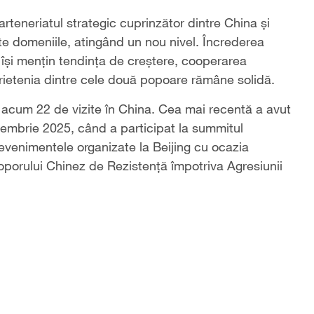
arteneriatul strategic cuprinzător dintre China și
ate domeniile, atingând un nou nivel. Încrederea
 își mențin tendința de creștere, cooperarea
prietenia dintre cele două popoare rămâne solidă.
cum 22 de vizite în China. Cea mai recentă a avut
septembrie 2025, când a participat la summitul
evenimentele organizate la Beijing cu ocazia
Poporului Chinez de Rezistență împotriva Agresiunii