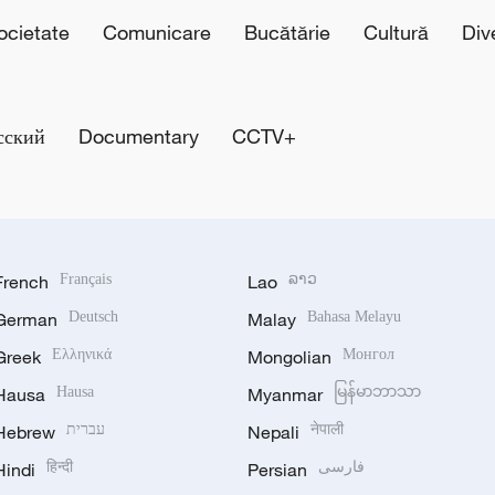
cietate
Comunicare
Bucătărie
Cultură
Div
сский
Documentary
CCTV+
French
Français
Lao
ລາວ
German
Deutsch
Malay
Bahasa Melayu
Greek
Ελληνικά
Mongolian
Монгол
Hausa
Hausa
Myanmar
မြန်မာဘာသာ
Hebrew
עברית
Nepali
नेपाली
Hindi
हिन्दी
Persian
فارسی