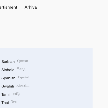
ertisment
Arhivă
Serbian
Српски
Sinhala
සිංහල
Spanish
Español
Swahili
Kiswahili
Tamil
தமிழ்
Thai
ไทย