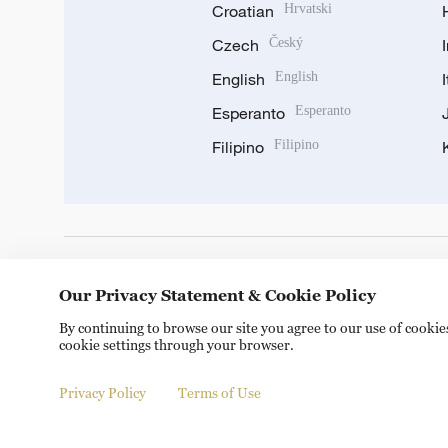
Croatian
Hrvatski
Czech
Český
English
English
Esperanto
Esperanto
Filipino
Filipino
DOWNLOAD OUR APP
Our Privacy Statement & Cookie Policy
By continuing to browse our site you agree to our use of cooki
cookie settings through your browser.
Privacy Policy
Terms of Use
Copyright © 2024 CGTN.
京ICP备20000184号
京公网安