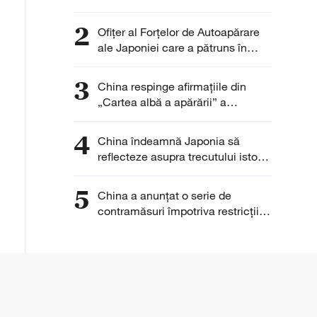
legitime ale întreprinderilor
chineze
2
Ofițer al Forțelor de Autoapărare
ale Japoniei care a pătruns în
Ambasada Chinei la Tokyo și-a
exprimat „regretul”
3
China respinge afirmațiile din
„Cartea albă a apărării” a
Japoniei
4
China îndeamnă Japonia să
reflecteze asupra trecutului istoric
și să învețe lecțiile istoriei
5
China a anunţat o serie de
contramăsuri împotriva restricţiilor
SUA