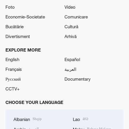
Foto
Video
Economie-Societate
Comunicare
Bucătărie
Cultură
Divertisment
Arhivă
EXPLORE MORE
English
Español
Français
العربية
Русский
Documentary
CCTV+
CHOOSE YOUR LANGUAGE
Shqip
ລາວ
Albanian
Lao
العربية
Bahasa Melayu