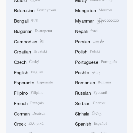
Arabic
Malay
Беларуская
Монгол
Belarusian
Mongolian
বাংলা
မြန်မာဘာသာ
Bengali
Myanmar
Български
नेपाली
Bulgarian
Nepali
ខ្មែរ
فارسی
Cambodian
Persian
Hrvatski
Polski
Croatian
Polish
Český
Português
Czech
Portuguese
English
پښتو
English
Pashto
Esperanto
Română
Esperanto
Romanian
Filipino
Русский
Filipino
Russian
Français
Српски
French
Serbian
Deutsch
සිංහල
German
Sinhala
Ελληνικά
Español
Greek
Spanish