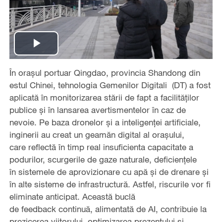
Play
În orașul portuar Qingdao, provincia Shandong din
Video
estul Chinei, tehnologia Gemenilor Digitali (DT) a fost
aplicată în monitorizarea stării de fapt a facilităților
publice și în lansarea avertismentelor în caz de
nevoie. Pe baza dronelor și a inteligenței artificiale,
inginerii au creat un geamăn digital al orașului,
care reflectă în timp real insuficienta capacitate a
podurilor, scurgerile de gaze naturale, deficiențele
în sistemele de aprovizionare cu apă și de drenare și
în alte sisteme de infrastructură. Astfel, riscurile vor fi
eliminate anticipat. Această buclă
de feedback continuă, alimentată de AI, contribuie la
prezicerea viitorului, optimizarea prezentului și