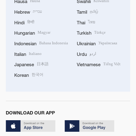
Hausa
Kiswahili
Hausa
Swahili
עברית
தமிழ்
Hebrew
Tamil
हिन्दी
ไทย
Hindi
Thai
Magyar
Türkçe
Hungarian
Turkish
Bahasa Indonesia
Українська
Indonesian
Ukrainian
Italiano
اردو
Italian
Urdu
日本語
Tiếng Việt
Japanese
Vietnamese
한국어
Korean
DOWNLOAD OUR APP