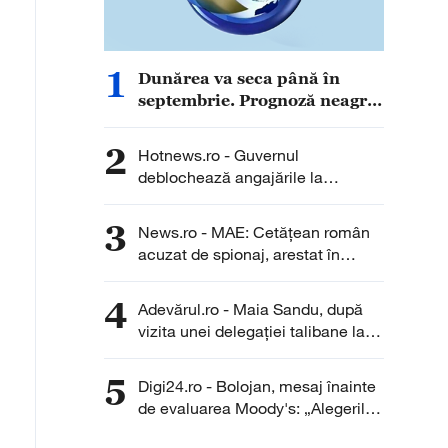
1
Dunărea va seca până în
septembrie. Prognoză neagră
pentru România, în ciuda
ploilor de zilele următoare
2
Hotnews.ro - Guvernul
deblochează angajările la
Transgaz, Transelectrica și
Hidroelectrica: Peste 400 de
3
News.ro - MAE: Cetăţean român
posturi scoase la concurs
acuzat de spionaj, arestat în
Germania/ Nu au fost înregistrate
solicitări de asistenţă consulară
4
Adevărul.ro - Maia Sandu, după
din partea cetăţeanului sau a
vizita unei delegației talibane la
familiei sale
Chișinău: „Este rușinos că
oameni cu funcții înalte nu se
5
Digi24.ro - Bolojan, mesaj înainte
documentează”
de evaluarea Moody's: „Alegerile
din 2028 se apropie. Crește riscul