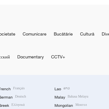
cietate
Comunicare
Bucătărie
Cultură
Div
сский
Documentary
CCTV+
French
Français
Lao
ລາວ
German
Deutsch
Malay
Bahasa Melayu
Greek
Ελληνικά
Mongolian
Монгол