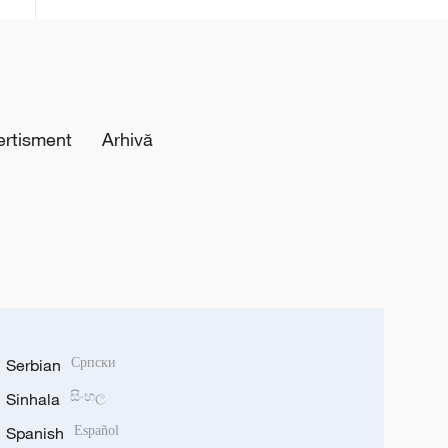
recăderii în populism și risipă”
ertisment
Arhivă
Serbian
Српски
Sinhala
සිංහල
Spanish
Español