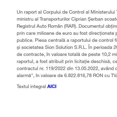
Un raport al Corpului de Control al Ministerului T
ministru al Transporturilor Ciprian Şerban scoa
Registrul Auto Român (RAR). Documentul obţinut
prin care milioane de euro au fost direcţionate p
publice. Piesa centrală a raportului de control fin
şi societatea Sion Solution S.R.L. În perioada 
de contracte, în valoare totală de peste 10,2 m
raportul, a fost atribuit prin licitaţie deschisă
contractul nr. 119/2022 din 13.05.2022, având c
alarmă", în valoare de 6.822.816,78 RON cu TV
Textul integral
AICI