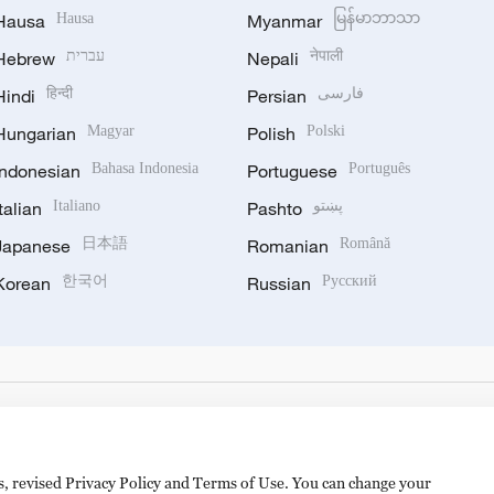
Hausa
Hausa
Myanmar
မြန်မာဘာသာ
Hebrew
עברית
Nepali
नेपाली
Hindi
हिन्दी
Persian
فارسی
Hungarian
Magyar
Polish
Polski
Indonesian
Bahasa Indonesia
Portuguese
Português
Italian
Italiano
Pashto
پښتو
Japanese
日本語
Romanian
Română
Korean
한국어
Russian
Русский
es, revised Privacy Policy and Terms of Use. You can change your