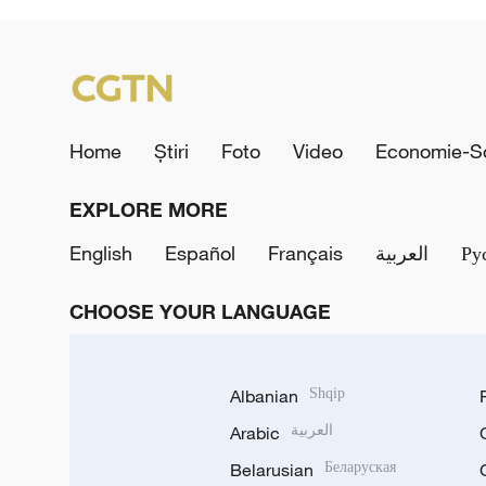
Home
Știri
Foto
Video
Economie-So
EXPLORE MORE
English
Español
Français
العربية
Ру
CHOOSE YOUR LANGUAGE
Albanian
Shqip
Arabic
العربية
Belarusian
Беларуская