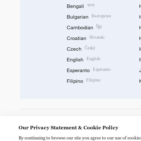
Bengali
বাংলা
Bulgarian
Български
Cambodian
ខ្មែរ
Croatian
Hrvatski
Czech
Český
English
English
Esperanto
Esperanto
Filipino
Filipino
DOWNLOAD OUR APP
Our Privacy Statement & Cookie Policy
By continuing to browse our site you agree to our use of cooki