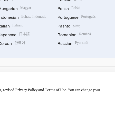
Hungarian
Magyar
Polish
Polski
Indonesian
Bahasa Indonesia
Portuguese
Português
Italian
Italiano
Pashto
پښتو
Japanese
日本語
Romanian
Română
Korean
한국어
Russian
Русский
es, revised Privacy Policy and Terms of Use. You can change your
备 11010502050052号
Disinformation report hotline: 010-8506146