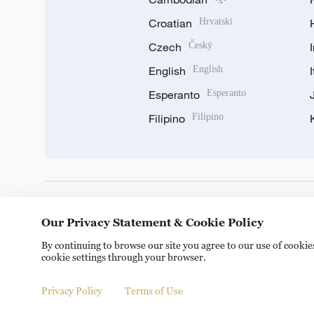
Croatian
Hrvatski
Czech
Český
English
English
Esperanto
Esperanto
Filipino
Filipino
DOWNLOAD OUR APP
Our Privacy Statement & Cookie Policy
By continuing to browse our site you agree to our use of cooki
cookie settings through your browser.
Privacy Policy
Terms of Use
Copyright © 2024 CGTN.
京ICP备20000184号
京公网安