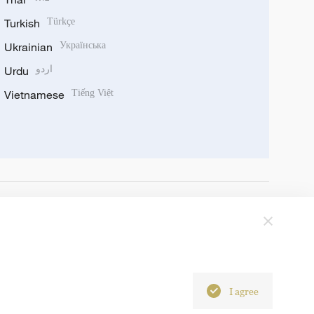
Turkish
Türkçe
Ukrainian
Українська
Urdu
اردو
Vietnamese
Tiếng Việt
I agree
6