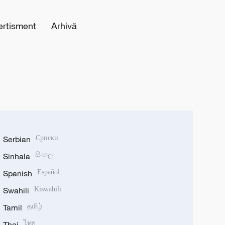
ertisment
Arhivă
Serbian
Српски
Sinhala
සිංහල
Spanish
Español
Swahili
Kiswahili
Tamil
தமிழ்
Thai
ไทย