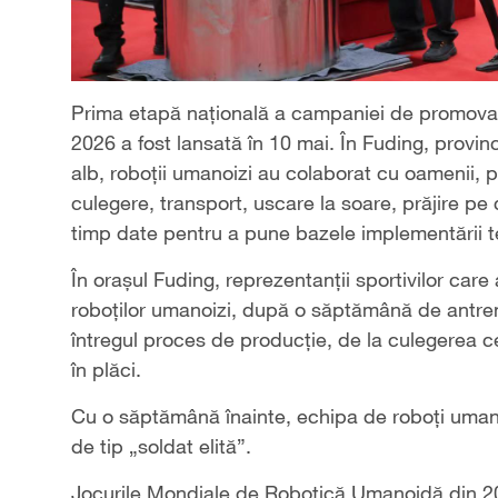
Prima etapă națională a campaniei de promova
2026 a fost lansată în 10 mai. În Fuding, provin
alb, roboții umanoizi au colaborat cu oamenii, p
culegere, transport, uscare la soare, prăjire pe
timp date pentru a pune bazele implementării t
În orașul Fuding, reprezentanții sportivilor car
roboților umanoizi, după o săptămână de antre
întregul proces de producție, de la culegerea ce
în plăci.
Cu o săptămână înainte, echipa de roboți umano
de tip „soldat elită”.
Jocurile Mondiale de Robotică Umanoidă din 20