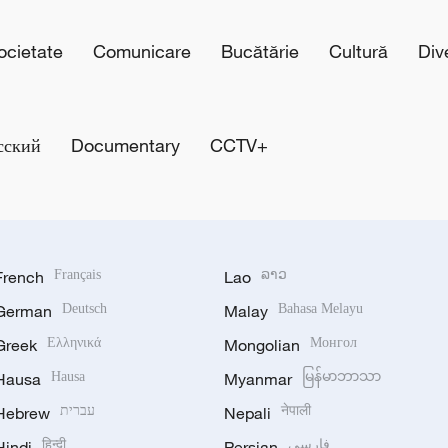
cietate
Comunicare
Bucătărie
Cultură
Div
сский
Documentary
CCTV+
French
Français
Lao
ລາວ
German
Deutsch
Malay
Bahasa Melayu
Greek
Ελληνικά
Mongolian
Монгол
Hausa
Hausa
Myanmar
မြန်မာဘာသာ
Hebrew
עברית
Nepali
नेपाली
Hindi
हिन्दी
Persian
فارسی