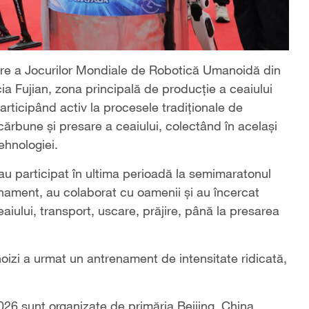
re a Jocurilor Mondiale de Robotică Umanoidă din
cia Fujian, zona principală de producție a ceaiului
articipând activ la procesele tradiționale de
 cărbune și presare a ceaiului, colectând în același
ehnologiei.
e au participat în ultima perioadă la semimaratonul
nament, au colaborat cu oamenii și au încercat
aiului, transport, uscare, prăjire, până la presarea
izi a urmat un antrenament de intensitate ridicată,
26 sunt organizate de primăria Beijing, China