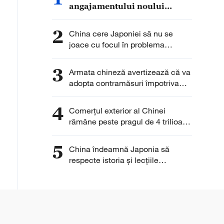
angajamentului noului
guvern al Insulelor Solomon
față de principiul unei
2
China cere Japoniei să nu se
singure Chine
joace cu focul în problema
armelor nucleare
3
Armata chineză avertizează că va
adopta contramăsuri împotriva
provocărilor din Marea Chinei de
Sud
4
Comerțul exterior al Chinei
rămâne peste pragul de 4 trilioane
de yuani pentru a cincea lună
consecutiv
5
China îndeamnă Japonia să
respecte istoria și lecțiile
trecutului