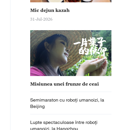
Mic dejun kazah
31-Jul-2026
Misiunea unei frunze de ceai
Semimaraton cu roboți umanoizi, la
Beijing
Lupte spectaculoase între roboți
umanoizi, la Hangzhou