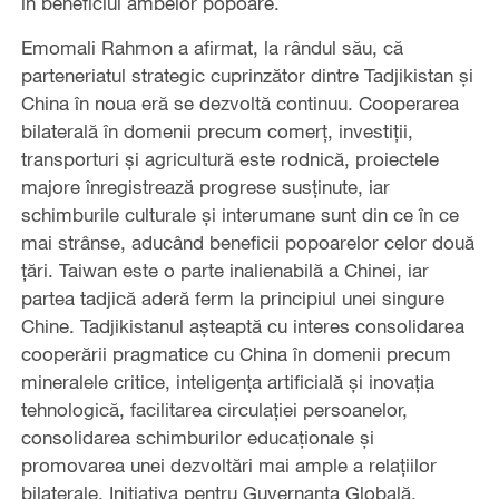
în beneficiul ambelor popoare.
Emomali Rahmon a afirmat, la rândul său, că
parteneriatul strategic cuprinzător dintre Tadjikistan și
China în noua eră se dezvoltă continuu. Cooperarea
bilaterală în domenii precum comerț, investiții,
transporturi și agricultură este rodnică, proiectele
majore înregistrează progrese susținute, iar
schimburile culturale și interumane sunt din ce în ce
mai strânse, aducând beneficii popoarelor celor două
țări. Taiwan este o parte inalienabilă a Chinei, iar
partea tadjică aderă ferm la principiul unei singure
Chine. Tadjikistanul așteaptă cu interes consolidarea
cooperării pragmatice cu China în domenii precum
mineralele critice, inteligența artificială și inovația
tehnologică, facilitarea circulației persoanelor,
consolidarea schimburilor educaționale și
promovarea unei dezvoltări mai ample a relațiilor
bilaterale. Inițiativa pentru Guvernanța Globală,