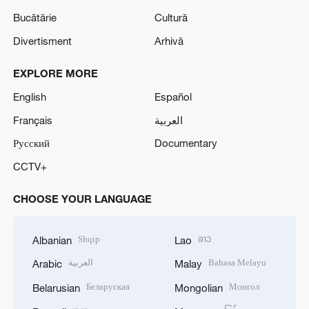
Bucătărie
Cultură
Divertisment
Arhivă
EXPLORE MORE
English
Español
Français
العربية
Русский
Documentary
CCTV+
CHOOSE YOUR LANGUAGE
Shqip
ລາວ
Albanian
Lao
العربية
Bahasa Melayu
Arabic
Malay
Беларуская
Монгол
Belarusian
Mongolian