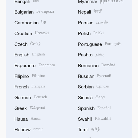
বাংলা
မြန်မာဘာသာ
Bengali
Myanmar
Български
नेपाली
Bulgarian
Nepali
ខ្មែរ
فارسی
Cambodian
Persian
Hrvatski
Polski
Croatian
Polish
Český
Português
Czech
Portuguese
English
پښتو
English
Pashto
Esperanto
Română
Esperanto
Romanian
Filipino
Русский
Filipino
Russian
Français
Српски
French
Serbian
Deutsch
සිංහල
German
Sinhala
Ελληνικά
Español
Greek
Spanish
Hausa
Kiswahili
Hausa
Swahili
עברית
தமிழ்
Hebrew
Tamil