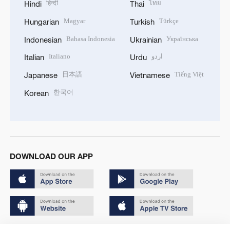
हिन्दी
ไทย
Hindi
Thai
Magyar
Türkçe
Hungarian
Turkish
Bahasa Indonesia
Українська
Indonesian
Ukrainian
Italiano
اردو
Italian
Urdu
日本語
Tiếng Việt
Japanese
Vietnamese
한국어
Korean
DOWNLOAD OUR APP