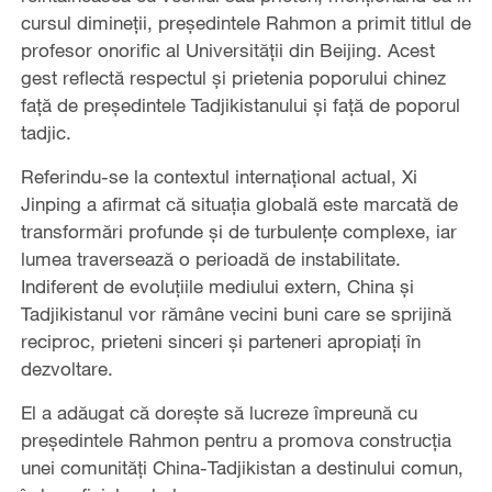
cursul dimineții, președintele Rahmon a primit titlul de
profesor onorific al Universității din Beijing. Acest
gest reflectă respectul și prietenia poporului chinez
față de președintele Tadjikistanului și față de poporul
tadjic.
Referindu-se la contextul internațional actual, Xi
Jinping a afirmat că situația globală este marcată de
transformări profunde și de turbulențe complexe, iar
lumea traversează o perioadă de instabilitate.
Indiferent de evoluțiile mediului extern, China și
Tadjikistanul vor rămâne vecini buni care se sprijină
reciproc, prieteni sinceri și parteneri apropiați în
dezvoltare.
El a adăugat că dorește să lucreze împreună cu
președintele Rahmon pentru a promova construcția
unei comunități China-Tadjikistan a destinului comun,