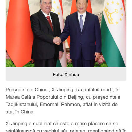
Foto: Xinhua
Președintele Chinei, Xi Jinping, s-a întâlnit marți, în
Marea Sală a Poporului din Beijing, cu președintele
Tadjikistanului, Emomali Rahmon, aflat în vizită de
stat în China.
Xi Jinping a subliniat că este o mare plăcere să se
reîntâlnească cu vechiul său prieten, menționând că în