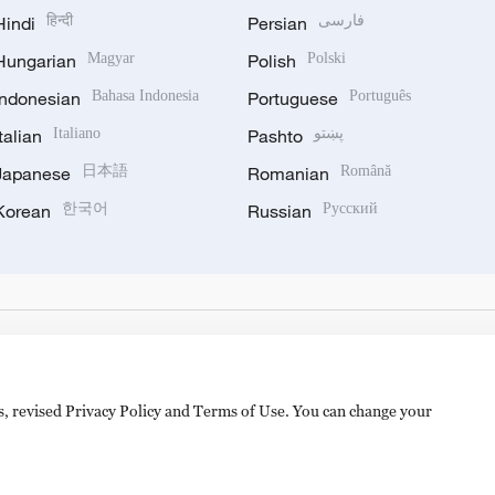
Hindi
हिन्दी
Persian
فارسی
Hungarian
Magyar
Polish
Polski
Indonesian
Bahasa Indonesia
Portuguese
Português
Italian
Italiano
Pashto
پښتو
Japanese
日本語
Romanian
Română
Korean
한국어
Russian
Русский
es, revised Privacy Policy and Terms of Use. You can change your
备 11010502050052号
Disinformation report hotline: 010-8506146