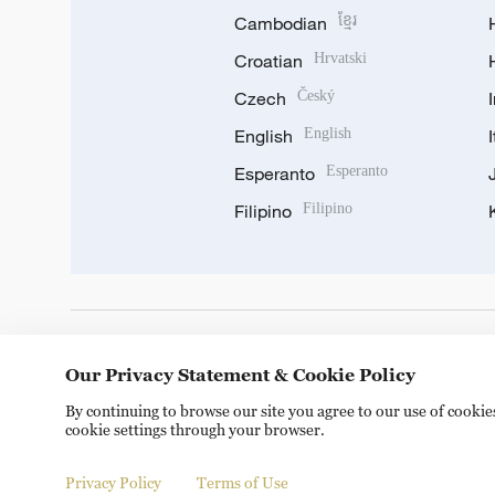
Cambodian
ខ្មែរ
Croatian
Hrvatski
Czech
Český
English
English
Esperanto
Esperanto
Filipino
Filipino
DOWNLOAD OUR APP
Our Privacy Statement & Cookie Policy
By continuing to browse our site you agree to our use of cooki
cookie settings through your browser.
Privacy Policy
Terms of Use
Copyright © 2024 CGTN.
京ICP备20000184号
京公网安