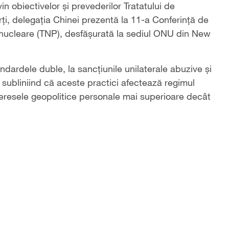
n obiectivelor și prevederilor Tratatului de
arți, delegația Chinei prezentă la 11-a Conferință de
or nucleare (TNP), desfășurată la sediul ONU din New
ndardele duble, la sancțiunile unilaterale abuzive și
ne, subliniind că aceste practici afectează regimul
teresele geopolitice personale mai superioare decât