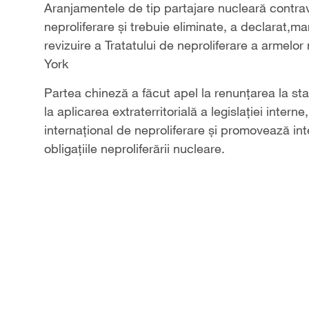
Aranjamentele de tip partajare nucleară contravi
neproliferare și trebuie eliminate, a declarat,m
revizuire a Tratatului de neproliferare a armel
York
Partea chineză a făcut apel la renunțarea la sta
la aplicarea extraterritorială a legislației inter
internațional de neproliferare și promovează in
obligațiile neproliferării nucleare.