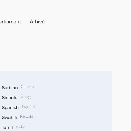
ertisment
Arhivă
Serbian
Српски
Sinhala
සිංහල
Spanish
Español
Swahili
Kiswahili
Tamil
தமிழ்