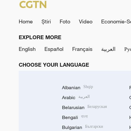
Home
Știri
Foto
Video
Economie-So
EXPLORE MORE
English
Español
Français
العربية
Ру
CHOOSE YOUR LANGUAGE
Albanian
Shqip
Arabic
العربية
Belarusian
Беларуская
Bengali
বাংলা
Bulgarian
Български