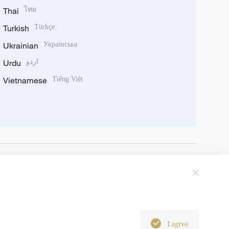
Thai
ไทย
Turkish
Türkçe
Ukrainian
Українська
Urdu
اردو
Vietnamese
Tiếng Việt
I agree
6