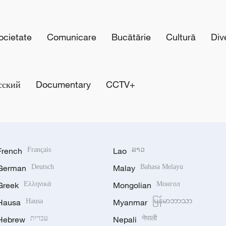
cietate
Comunicare
Bucătărie
Cultură
Div
сский
Documentary
CCTV+
French
Français
Lao
ລາວ
German
Deutsch
Malay
Bahasa Melayu
Greek
Ελληνικά
Mongolian
Монгол
Hausa
Hausa
Myanmar
မြန်မာဘာသာ
Hebrew
עברית
Nepali
नेपाली