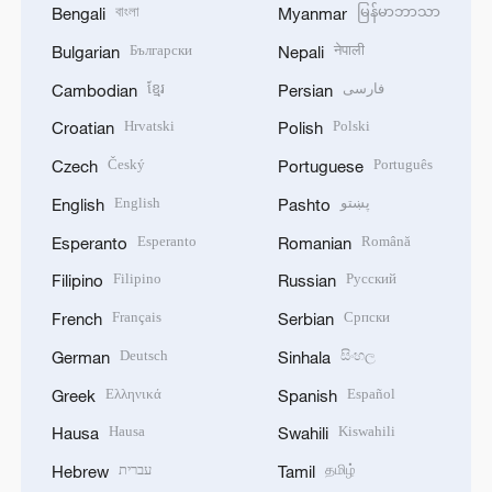
বাংলা
မြန်မာဘာသာ
Bengali
Myanmar
Български
नेपाली
Bulgarian
Nepali
ខ្មែរ
فارسی
Cambodian
Persian
Hrvatski
Polski
Croatian
Polish
Český
Português
Czech
Portuguese
English
پښتو
English
Pashto
Esperanto
Română
Esperanto
Romanian
Filipino
Русский
Filipino
Russian
Français
Српски
French
Serbian
Deutsch
සිංහල
German
Sinhala
Ελληνικά
Español
Greek
Spanish
Hausa
Kiswahili
Hausa
Swahili
עברית
தமிழ்
Hebrew
Tamil