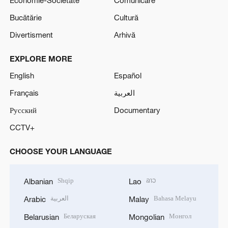
Economie-Societate
Comunicare
Bucătărie
Cultură
Divertisment
Arhivă
EXPLORE MORE
English
Español
Français
العربية
Русский
Documentary
CCTV+
CHOOSE YOUR LANGUAGE
Shqip
ລາວ
Albanian
Lao
العربية
Bahasa Melayu
Arabic
Malay
Беларуская
Монгол
Belarusian
Mongolian