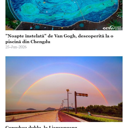
"Noapte înstelată" de Van Gogh, descoperită la o
piscină din Chengdu
25-Jun-2026
Curcubeu dublu, la Lianyungang