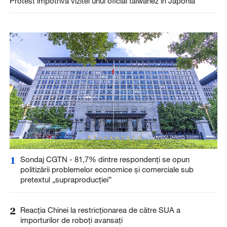
Protest împotriva vizitei unui oficial taiwanez în Japonia
1
Sondaj CGTN - 81,7% dintre respondenți se opun
politizării problemelor economice și comerciale sub
pretextul „supraproducției”
2
Reacția Chinei la restricționarea de către SUA a
importurilor de roboți avansați