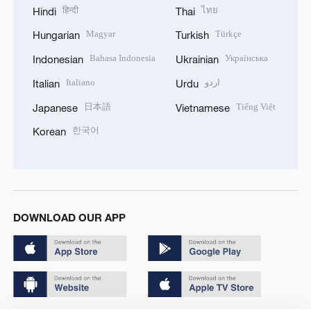
हिन्दी
ไทย
Hindi
Thai
Magyar
Türkçe
Hungarian
Turkish
Bahasa Indonesia
Українська
Indonesian
Ukrainian
Italiano
اردو
Italian
Urdu
日本語
Tiếng Việt
Japanese
Vietnamese
한국어
Korean
DOWNLOAD OUR APP