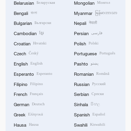
Беларуская
Монгол
Belarusian
Mongolian
বাংলা
မြန်မာဘာသာ
Bengali
Myanmar
Български
नेपाली
Bulgarian
Nepali
ខ្មែរ
فارسی
Cambodian
Persian
Hrvatski
Polski
Croatian
Polish
Český
Português
Czech
Portuguese
English
پښتو
English
Pashto
Esperanto
Română
Esperanto
Romanian
Filipino
Русский
Filipino
Russian
Français
Српски
French
Serbian
Deutsch
සිංහල
German
Sinhala
Ελληνικά
Español
Greek
Spanish
Hausa
Kiswahili
Hausa
Swahili