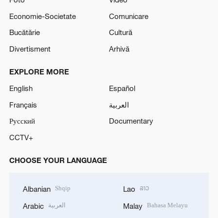
Economie-Societate
Comunicare
Bucătărie
Cultură
Divertisment
Arhivă
EXPLORE MORE
English
Español
Français
العربية
Русский
Documentary
CCTV+
CHOOSE YOUR LANGUAGE
Shqip
ລາວ
Albanian
Lao
العربية
Bahasa Melayu
Arabic
Malay