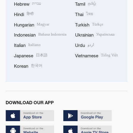
עברית
தமிழ்
Hebrew
Tamil
हिन्दी
ไทย
Hindi
Thai
Magyar
Türkçe
Hungarian
Turkish
Bahasa Indonesia
Українська
Indonesian
Ukrainian
Italiano
اردو
Italian
Urdu
日本語
Tiếng Việt
Japanese
Vietnamese
한국어
Korean
DOWNLOAD OUR APP