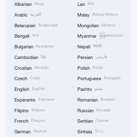
Shqip
ລາວ
Albanian
Lao
العربية
Bahasa Melayu
Arabic
Malay
Беларуская
Монгол
Belarusian
Mongolian
বাংলা
မြန်မာဘာသာ
Bengali
Myanmar
Български
नेपाली
Bulgarian
Nepali
ខ្មែរ
فارسی
Cambodian
Persian
Hrvatski
Polski
Croatian
Polish
Český
Português
Czech
Portuguese
English
پښتو
English
Pashto
Esperanto
Română
Esperanto
Romanian
Filipino
Русский
Filipino
Russian
Français
Српски
French
Serbian
Deutsch
සිංහල
German
Sinhala