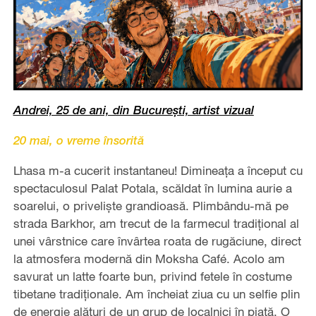
Andrei, 25 de ani, din București, artist vizual
20 mai, o vreme însorită
Lhasa m-a cucerit instantaneu! Dimineața a început cu
spectaculosul Palat Potala, scăldat în lumina aurie a
soarelui, o priveliște grandioasă. Plimbându-mă pe
strada Barkhor, am trecut de la farmecul tradițional al
unei vârstnice care învârtea roata de rugăciune, direct
la atmosfera modernă din Moksha Café. Acolo am
savurat un latte foarte bun, privind fetele în costume
tibetane tradiționale. Am încheiat ziua cu un selfie plin
de energie alături de un grup de localnici în piață. O