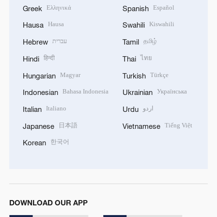
Ελληνικά
Español
Greek
Spanish
Hausa
Kiswahili
Hausa
Swahili
עברית
தமிழ்
Hebrew
Tamil
हिन्दी
ไทย
Hindi
Thai
Magyar
Türkçe
Hungarian
Turkish
Bahasa Indonesia
Українська
Indonesian
Ukrainian
Italiano
اردو
Italian
Urdu
日本語
Tiếng Việt
Japanese
Vietnamese
한국어
Korean
DOWNLOAD OUR APP