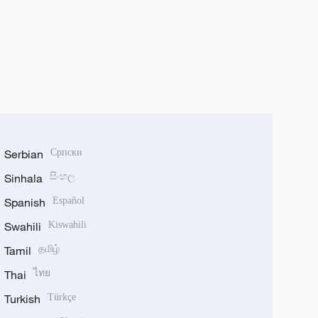
Serbian
Српски
Sinhala
සිංහල
Spanish
Español
Swahili
Kiswahili
Tamil
தமிழ்
Thai
ไทย
Turkish
Türkçe