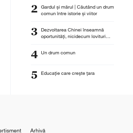
2
Gardul și mărul | Căutând un drum
comun între istorie și viitor
3
Dezvoltarea Chinei înseamnă
oportunități, nicidecum lovituri
pentru Europa
4
Un drum comun
5
Educație care crește țara
ertisment
Arhivă