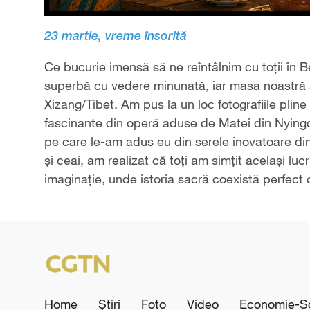
23 martie, vreme însorită
Ce bucurie imensă să ne reîntâlnim cu toții în B
superbă cu vedere minunată, iar masa noastră a 
Xizang/Tibet. Am pus la un loc fotografiile pline
fascinante din operă aduse de Matei din Nyingchi
pe care le-am adus eu din serele inovatoare din
și ceai, am realizat că toți am simțit același lu
imaginație, unde istoria sacră coexistă perfect 
Home
Știri
Foto
Video
Economie-So