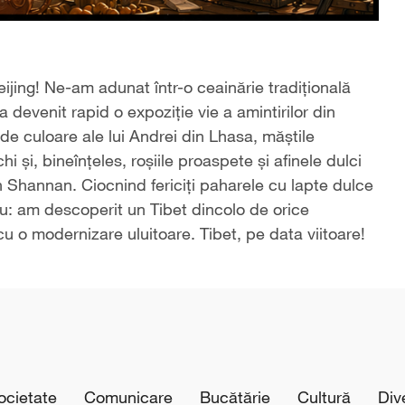
eijing! Ne-am adunat într-o ceainărie tradițională
devenit rapid o expoziție vie a amintirilor din
 de culoare ale lui Andrei din Lhasa, măștile
 și, bineînțeles, roșiile proaspete și afinele dulci
 Shannan. Ciocnind fericiți paharele cu lapte dulce
cru: am descoperit un Tibet dincolo de orice
cu o modernizare uluitoare. Tibet, pe data viitoare!
cietate
Comunicare
Bucătărie
Cultură
Div