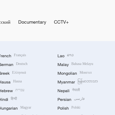
сский
Documentary
CCTV+
French
Français
Lao
ລາວ
German
Deutsch
Malay
Bahasa Melayu
Greek
Ελληνικά
Mongolian
Монгол
Hausa
Hausa
Myanmar
မြန်မာဘာသာ
Hebrew
עברית
Nepali
नेपाली
Hindi
हिन्दी
Persian
فارسی
Hungarian
Magyar
Polish
Polski