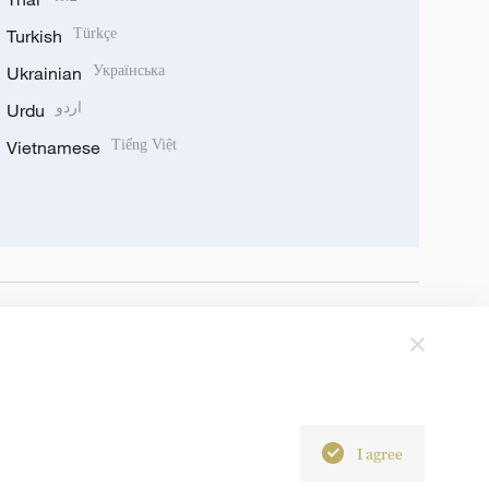
Turkish
Türkçe
Ukrainian
Українська
Urdu
اردو
Vietnamese
Tiếng Việt
I agree
6