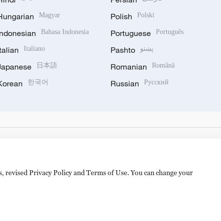
Hungarian
Magyar
Polish
Polski
Indonesian
Bahasa Indonesia
Portuguese
Português
Italian
Italiano
Pashto
پښتو
Japanese
日本語
Romanian
Română
Korean
한국어
Russian
Русский
es, revised Privacy Policy and Terms of Use. You can change your
备 11010502050052号
Disinformation report hotline: 010-8506146