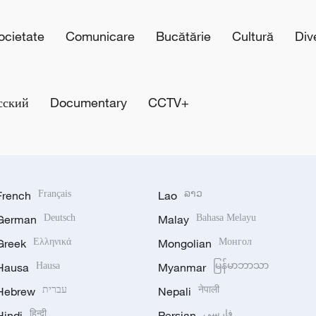
cietate
Comunicare
Bucătărie
Cultură
Div
сский
Documentary
CCTV+
French
Français
Lao
ລາວ
German
Deutsch
Malay
Bahasa Melayu
Greek
Ελληνικά
Mongolian
Монгол
Hausa
Hausa
Myanmar
မြန်မာဘာသာ
Hebrew
עברית
Nepali
नेपाली
Hindi
हिन्दी
Persian
فارسی