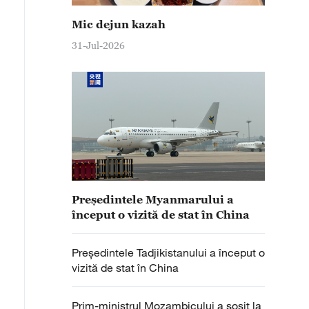
Mic dejun kazah
31-Jul-2026
Președintele Myanmarului a
început o vizită de stat în China
Președintele Tadjikistanului a început o
vizită de stat în China
Prim-ministrul Mozambicului a sosit la