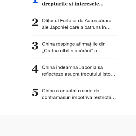
drepturile și interesele
legitime ale întreprinderilor
chineze
2
Ofițer al Forțelor de Autoapărare
ale Japoniei care a pătruns în
Ambasada Chinei la Tokyo și-a
exprimat „regretul”
3
China respinge afirmațiile din
„Cartea albă a apărării” a
Japoniei
4
China îndeamnă Japonia să
reflecteze asupra trecutului istoric
și să învețe lecțiile istoriei
5
China a anunţat o serie de
contramăsuri împotriva restricţiilor
SUA