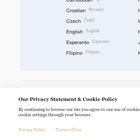
Croatian
Hrvatski
Czech
Český
English
English
Esperanto
Esperanto
Filipino
Filipino
DOWNLOAD OUR APP
Our Privacy Statement & Cookie Policy
By continuing to browse our site you agree to our use of cooki
cookie settings through your browser.
Privacy Policy
Terms of Use
Copyright © 2024 CGTN.
京ICP备20000184号
京公网安