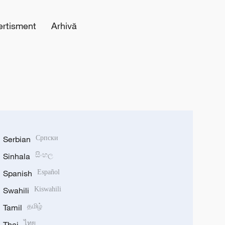
ertisment
Arhivă
Serbian
Српски
Sinhala
සිංහල
Spanish
Español
Swahili
Kiswahili
Tamil
தமிழ்
Thai
ไทย