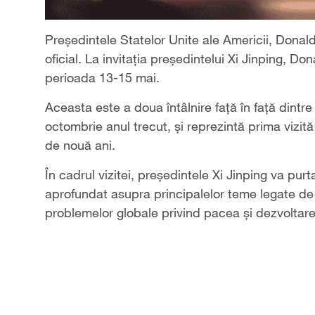
Președintele Statelor Unite ale Americii, Donald
oficial. La invitația președintelui Xi Jinping, D
perioada 13-15 mai.
Aceasta este a doua întâlnire față în față dintre
octombrie anul trecut, și reprezintă prima vizi
de nouă ani.
În cadrul vizitei, președintele Xi Jinping va pu
aprofundat asupra principalelor teme legate de
problemelor globale privind pacea și dezvoltare