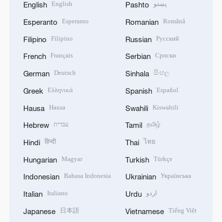
English
پښتو
English
Pashto
Esperanto
Română
Esperanto
Romanian
Filipino
Русский
Filipino
Russian
Français
Српски
French
Serbian
Deutsch
සිංහල
German
Sinhala
Ελληνικά
Español
Greek
Spanish
Hausa
Kiswahili
Hausa
Swahili
עברית
தமிழ்
Hebrew
Tamil
हिन्दी
ไทย
Hindi
Thai
Magyar
Türkçe
Hungarian
Turkish
Bahasa Indonesia
Українська
Indonesian
Ukrainian
Italiano
اردو
Italian
Urdu
日本語
Tiếng Việt
Japanese
Vietnamese