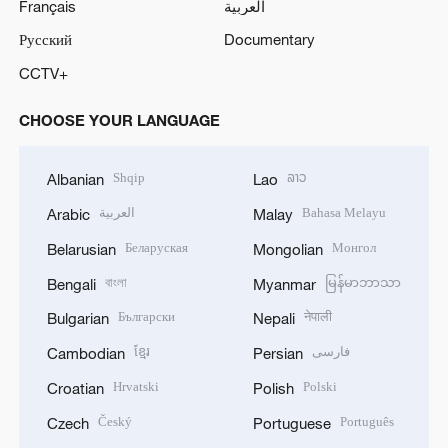
Français
العربية
Русский
Documentary
CCTV+
CHOOSE YOUR LANGUAGE
Shqip
ລາວ
Albanian
Lao
العربية
Bahasa Melayu
Arabic
Malay
Беларуская
Монгол
Belarusian
Mongolian
বাংলা
မြန်မာဘာသာ
Bengali
Myanmar
Български
नेपाली
Bulgarian
Nepali
ខ្មែរ
فارسی
Cambodian
Persian
Hrvatski
Polski
Croatian
Polish
Český
Português
Czech
Portuguese