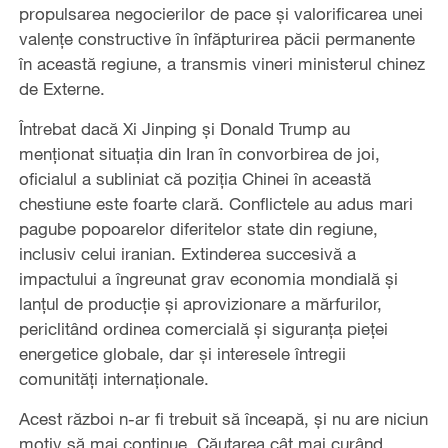
propulsarea negocierilor de pace și valorificarea unei
valențe constructive în înfăpturirea păcii permanente
în această regiune, a transmis vineri ministerul chinez
de Externe.
Întrebat dacă Xi Jinping și Donald Trump au
menționat situația din Iran în convorbirea de joi,
oficialul a subliniat că poziția Chinei în această
chestiune este foarte clară. Conflictele au adus mari
pagube popoarelor diferitelor state din regiune,
inclusiv celui iranian. Extinderea succesivă a
impactului a îngreunat grav economia mondială și
lanțul de producție și aprovizionare a mărfurilor,
periclitând ordinea comercială și siguranța pieței
energetice globale, dar și interesele întregii
comunități internaționale.
Acest război n-ar fi trebuit să înceapă, și nu are niciun
motiv să mai continue. Căutarea cât mai curând