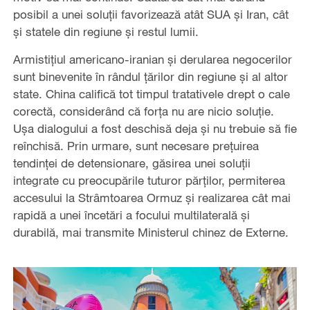
posibil a unei soluții favorizează atât SUA și Iran, cât
și statele din regiune și restul lumii.
Armistițiul americano-iranian și derularea negocerilor
sunt binevenite în rândul țărilor din regiune și al altor
state. China califică tot timpul tratativele drept o cale
corectă, considerând că forța nu are nicio soluție.
Ușa dialogului a fost deschisă deja și nu trebuie să fie
reînchisă. Prin urmare, sunt necesare prețuirea
tendinței de detensionare, găsirea unei soluții
integrate cu preocupările tuturor părților, permiterea
accesului la Strâmtoarea Ormuz și realizarea cât mai
rapidă a unei încetări a focului multilaterală și
durabilă, mai transmite Ministerul chinez de Externe.