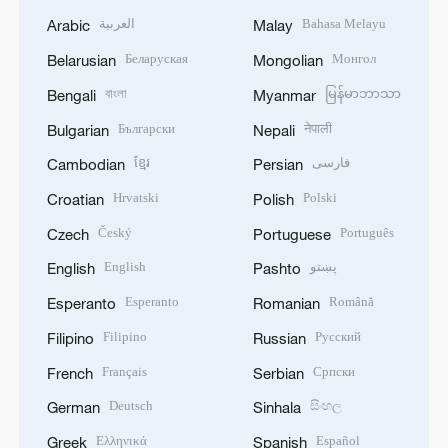
العربية
Bahasa Melayu
Arabic
Malay
Беларуская
Монгол
Belarusian
Mongolian
বাংলা
မြန်မာဘာသာ
Bengali
Myanmar
Български
नेपाली
Bulgarian
Nepali
ខ្មែរ
فارسی
Cambodian
Persian
Hrvatski
Polski
Croatian
Polish
Český
Português
Czech
Portuguese
English
پښتو
English
Pashto
Esperanto
Română
Esperanto
Romanian
Filipino
Русский
Filipino
Russian
Français
Српски
French
Serbian
Deutsch
සිංහල
German
Sinhala
Ελληνικά
Español
Greek
Spanish