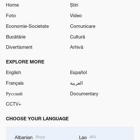
Home
Știri
Foto
Video
Economie-Societate
Comunicare
Bucătărie
Cultură
Divertisment
Arhivă
EXPLORE MORE
English
Español
Français
العربية
Русский
Documentary
CCTV+
CHOOSE YOUR LANGUAGE
Shqip
ລາວ
Albanian
Lao