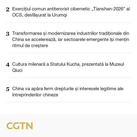
2
Exercițiul comun antiterorist cibernetic „Tianshan-2026” al
OCS, desfășurat la Urumqi
3
Transformarea și modernizarea industriilor tradiționale din
China se accelerează, iar sectoarele emergente își mențin
ritmul de creștere
4
Cultura milenară a Statului Kucha, prezentată la Muzeul
Qiuci
5
China va apăra ferm drepturile și interesele legitime ale
întreprinderilor chineze