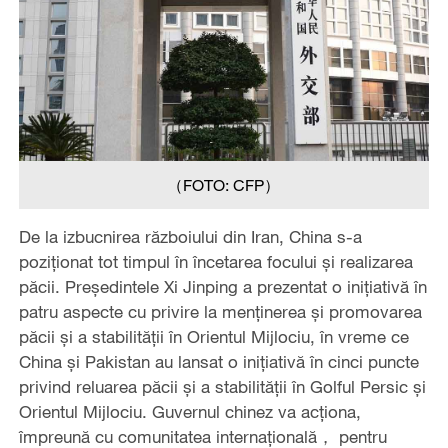
（FOTO: CFP）
De la izbucnirea războiului din Iran, China s-a
poziționat tot timpul în încetarea focului și realizarea
păcii. Președintele Xi Jinping a prezentat o inițiativă în
patru aspecte cu privire la menținerea și promovarea
păcii și a stabilității în Orientul Mijlociu, în vreme ce
China și Pakistan au lansat o inițiativă în cinci puncte
privind reluarea păcii și a stabilității în Golful Persic și
Orientul Mijlociu. Guvernul chinez va acționa,
împreună cu comunitatea internațională， pentru