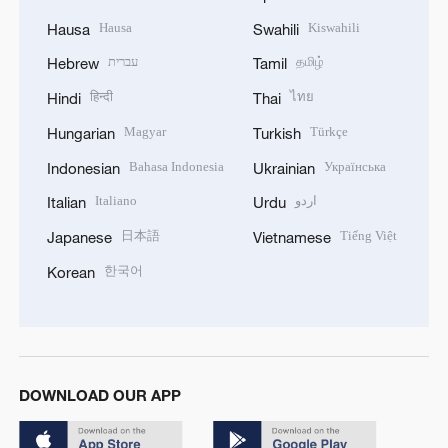
Hausa
Kiswahili
Hausa
Swahili
עברית
தமிழ்
Hebrew
Tamil
हिन्दी
ไทย
Hindi
Thai
Magyar
Türkçe
Hungarian
Turkish
Bahasa Indonesia
Українська
Indonesian
Ukrainian
Italiano
اردو
Italian
Urdu
日本語
Tiếng Việt
Japanese
Vietnamese
한국어
Korean
DOWNLOAD OUR APP