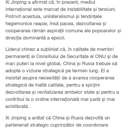
Xi Jinping a afirmat că, în prezent, mediul
internațional este marcat de instabilitate și tensiuni.
Potrivit acestuia, unilateralismul și tendințele
hegemonice reapar, însă pacea, dezvoltarea și
cooperarea rămân aspirații comune ale popoarelor și
direcția dominantă a epocii.
Liderul chinez a subliniat că, în calitate de membri
permanenți ai Consiliului de Securitate al ONU și de
mari puteri la nivel global, China și Rusia trebuie să
adopte o viziune strategică pe termen lung. El a
insistat asupra necesității de a avansa cooperarea
strategică de înaltă calitate, pentru a sprijini
dezvoltarea și revitalizarea ambelor state și pentru a
contribui la o ordine internațională mai justă și mai
echilibrată.
Xi Jinping a arătat că China și Rusia dezvoltă un
parteneriat strategic cuprinzător de coordonare