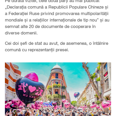
Pe durata vizitei, cele două părți au mai publicat
„Declarația comună a Republicii Populare Chineze și
a Federației Ruse privind promovarea multipolarității
mondiale și a relațiilor internaționale de tip nou” și au
semnat alte 20 de documente de cooperare în
diverse domenii.
Cei doi șefi de stat au avut, de asemenea, o întâlnire
comună cu reprezentanții presei.