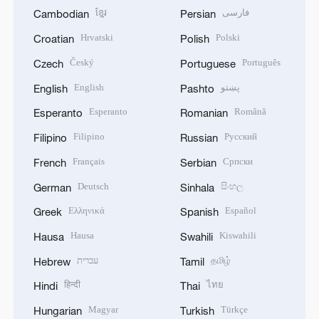
ខ្មែរ
فارسی
Cambodian
Persian
Hrvatski
Polski
Croatian
Polish
Český
Português
Czech
Portuguese
English
پښتو
English
Pashto
Esperanto
Română
Esperanto
Romanian
Filipino
Русский
Filipino
Russian
Français
Српски
French
Serbian
Deutsch
සිංහල
German
Sinhala
Ελληνικά
Español
Greek
Spanish
Hausa
Kiswahili
Hausa
Swahili
עברית
தமிழ்
Hebrew
Tamil
हिन्दी
ไทย
Hindi
Thai
Magyar
Türkçe
Hungarian
Turkish