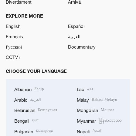
Divertisment
Arhivă
EXPLORE MORE
English
Español
Français
العربية
Русский
Documentary
CCTV+
CHOOSE YOUR LANGUAGE
Shqip
ລາວ
Albanian
Lao
العربية
Bahasa Melayu
Arabic
Malay
Беларуская
Монгол
Belarusian
Mongolian
বাংলা
မြန်မာဘာသာ
Bengali
Myanmar
Български
नेपाली
Bulgarian
Nepali