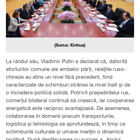
(Sursa: Xinhua)
La rândul său, Vladimir Putin a declarat că, datorită
eforturilor comune ale ambelor părți, relațiile ruso-
chineze au atins un nivel fără precedent, fiind
caracterizate de schimburi strânse la nivel înalt și de
o încredere politică solidă. Potrivit președintelui rus,
comerțul bilateral continuă să crească, iar cooperarea
energetică este reciproc avantajoasă. De asemenea,
colaborarea în domenii precum transporturile,
logistica și tehnologia se aprofundează, în timp ce
schimburile culturale și umane mențin o dinamică
pozitivă. După desfășurarea cu succes a „Anului