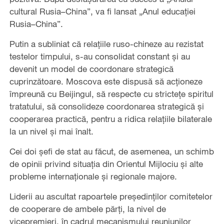
cultural Rusia–China”, va fi lansat „Anul educației
Rusia–China”.
Putin a subliniat că relațiile ruso-chineze au rezistat
testelor timpului, s-au consolidat constant și au
devenit un model de coordonare strategică
cuprinzătoare. Moscova este dispusă să acționeze
împreună cu Beijingul, să respecte cu strictețe spiritul
tratatului, să consolideze coordonarea strategică și
cooperarea practică, pentru a ridica relațiile bilaterale
la un nivel și mai înalt.
Cei doi șefi de stat au făcut, de asemenea, un schimb
de opinii privind situația din Orientul Mijlociu și alte
probleme internaționale și regionale majore.
Liderii au ascultat rapoartele președinților comitetelor
de cooperare de ambele părți, la nivel de
vicepremieri, în cadrul mecanismului reuniunilor