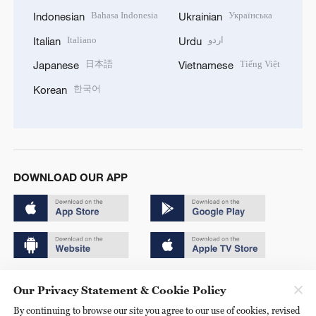
Bahasa Indonesia
Українська
Indonesian
Ukrainian
Italiano
اردو
Italian
Urdu
日本語
Tiếng Việt
Japanese
Vietnamese
한국어
Korean
DOWNLOAD OUR APP
Copyright © 2024 CGTN.
Our Privacy Statement & Cookie Policy
京ICP备20000184号
By continuing to browse our site you agree to our use of cookies, revised