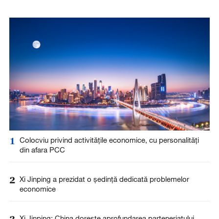
1
Colocviu privind activitățile economice, cu personalități
din afara PCC
2
Xi Jinping a prezidat o ședință dedicată problemelor
economice
3
Xi Jinping: China dorește aprofundarea parteneriatului