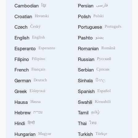
ខ្មែរ
فارسی
Cambodian
Persian
Hrvatski
Polski
Croatian
Polish
Český
Português
Czech
Portuguese
English
پښتو
English
Pashto
Esperanto
Română
Esperanto
Romanian
Filipino
Русский
Filipino
Russian
Français
Српски
French
Serbian
Deutsch
සිංහල
German
Sinhala
Ελληνικά
Español
Greek
Spanish
Hausa
Kiswahili
Hausa
Swahili
עברית
தமிழ்
Hebrew
Tamil
हिन्दी
ไทย
Hindi
Thai
Magyar
Türkçe
Hungarian
Turkish