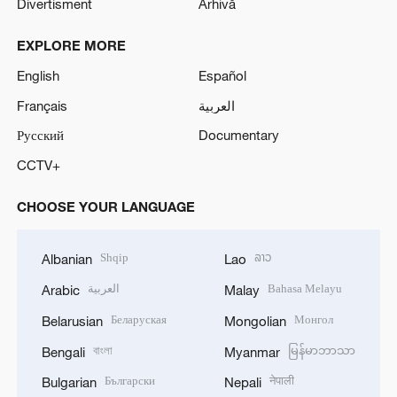
Divertisment
Arhivă
EXPLORE MORE
English
Español
Français
العربية
Русский
Documentary
CCTV+
CHOOSE YOUR LANGUAGE
Shqip
ລາວ
Albanian
Lao
العربية
Bahasa Melayu
Arabic
Malay
Беларуская
Монгол
Belarusian
Mongolian
বাংলা
မြန်မာဘာသာ
Bengali
Myanmar
Български
नेपाली
Bulgarian
Nepali