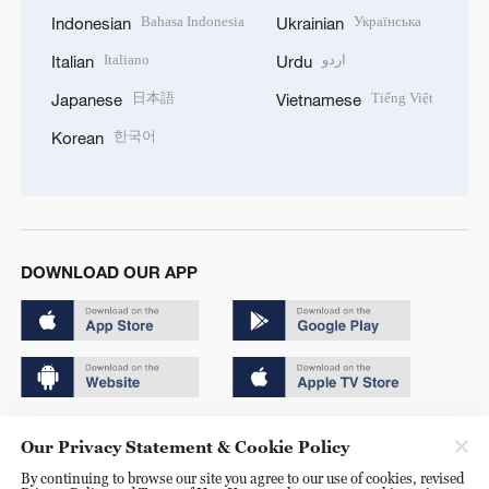
Bahasa Indonesia
Українська
Indonesian
Ukrainian
Italiano
اردو
Italian
Urdu
日本語
Tiếng Việt
Japanese
Vietnamese
한국어
Korean
DOWNLOAD OUR APP
Copyright © 2024 CGTN.
Our Privacy Statement & Cookie Policy
京ICP备20000184号
By continuing to browse our site you agree to our use of cookies, revised