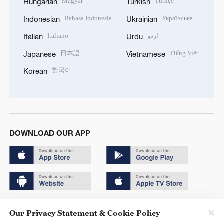
Magyar
Türkçe
Hungarian
Turkish
Bahasa Indonesia
Українська
Indonesian
Ukrainian
Italiano
اردو
Italian
Urdu
日本語
Tiếng Việt
Japanese
Vietnamese
한국어
Korean
DOWNLOAD OUR APP
Copyright © 2024 CGTN.
Our Privacy Statement & Cookie Policy
京ICP备20000184号