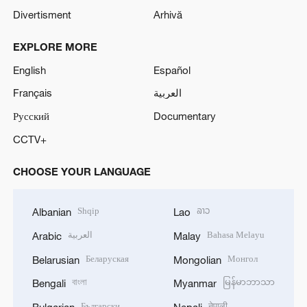
Divertisment
Arhivă
EXPLORE MORE
English
Español
Français
العربية
Русский
Documentary
CCTV+
CHOOSE YOUR LANGUAGE
Shqip
ລາວ
Albanian
Lao
العربية
Bahasa Melayu
Arabic
Malay
Беларуская
Монгол
Belarusian
Mongolian
বাংলা
မြန်မာဘာသာ
Bengali
Myanmar
Български
नेपाली