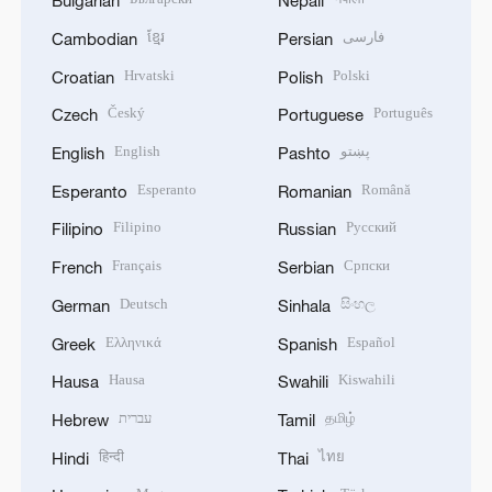
Bulgarian
Nepali
ខ្មែរ
فارسی
Cambodian
Persian
Hrvatski
Polski
Croatian
Polish
Český
Português
Czech
Portuguese
English
پښتو
English
Pashto
Esperanto
Română
Esperanto
Romanian
Filipino
Русский
Filipino
Russian
Français
Српски
French
Serbian
Deutsch
සිංහල
German
Sinhala
Ελληνικά
Español
Greek
Spanish
Hausa
Kiswahili
Hausa
Swahili
עברית
தமிழ்
Hebrew
Tamil
हिन्दी
ไทย
Hindi
Thai