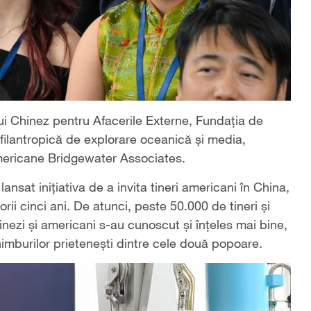
lui Chinez pentru Afacerile Externe, Fundația de
ilantropică de explorare oceanică și media,
americane Bridgewater Associates.
lansat inițiativa de a invita tineri americani în China,
ii cinci ani. De atunci, peste 50.000 de tineri și
inezi și americani s-au cunoscut și înțeles mai bine,
chimburilor prietenești dintre cele două popoare.