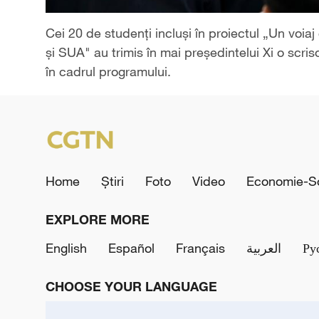
Cei 20 de studenți incluși în proiectul „Un voia
și SUA" au trimis în mai președintelui Xi o scri
în cadrul programului.
Home
Știri
Foto
Video
Economie-So
EXPLORE MORE
English
Español
Français
العربية
Ру
CHOOSE YOUR LANGUAGE