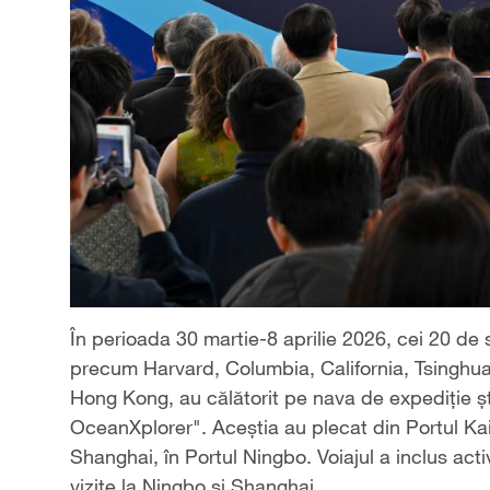
În perioada 30 martie-8 aprilie 2026, cei 20 de 
precum Harvard, Columbia, California, Tsinghua
Hong Kong, au călătorit pe nava de expediție ști
OceanXplorer". Aceștia au plecat din Portul Kai
Shanghai, în Portul Ningbo. Voiajul a inclus acti
vizite la Ningbo și Shanghai.