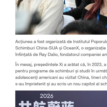
Acțiunea a fost organizată de Institutul Poporu
Schimburi China-SUA și OceanX, o organizație f
înființată de Ray Dalio, fondatorul companiei 
În mesaj, președintele Xi a arătat că, în 2023, a 
pentru programe de schimburi și studii în următor
adolescenți americani au vizitat China, tineri ch
s-au împrietenit și au scris un nou capitol al s