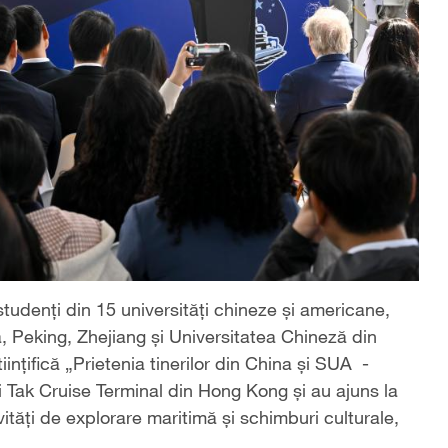
studenți din 15 universități chineze și americane,
, Peking, Zhejiang și Universitatea Chineză din
ințifică „Prietenia tinerilor din China și SUA -
 Tak Cruise Terminal din Hong Kong și au ajuns la
vități de explorare maritimă și schimburi culturale,