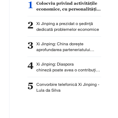
1
Colocviu privind activitățile
economice, cu personalități
din afara PCC
2
Xi Jinping a prezidat o ședință
dedicată problemelor economice
3
Xi Jinping: China dorește
aprofundarea parteneriatului
strategic cu Slovacia
4
Xi Jinping: Diaspora
chineză poate avea o contribuție
și mai importantă la
relansarea Chinei
5
Convorbire telefonică Xi Jinping -
Lula da Silva