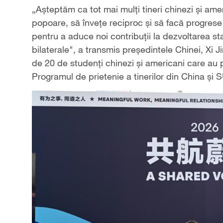
„Așteptăm ca tot mai mulți tineri chinezi și amer
popoare, să învețe reciproc și să facă progrese 
pentru a aduce noi contribuții la dezvoltarea sta
bilaterale", a transmis președintele Chinei, Xi 
de 20 de studenți chinezi și americani care au 
Programul de prietenie a tinerilor din China și 