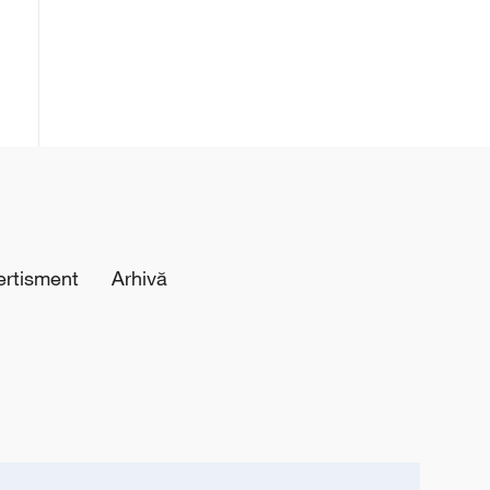
ertisment
Arhivă