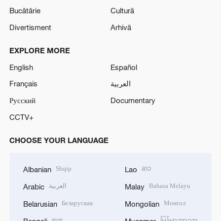
Bucătărie
Cultură
Divertisment
Arhivă
EXPLORE MORE
English
Español
Français
العربية
Русский
Documentary
CCTV+
CHOOSE YOUR LANGUAGE
Shqip
ລາວ
Albanian
Lao
العربية
Bahasa Melayu
Arabic
Malay
Беларуская
Монгол
Belarusian
Mongolian
বাংলা
မြန်မာဘာသာ
Bengali
Myanmar