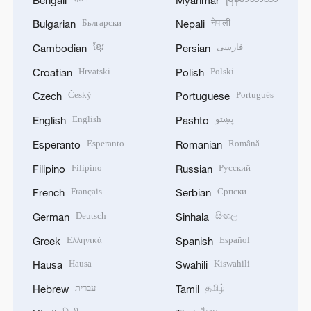
Български
नेपाली
Bulgarian
Nepali
ខ្មែរ
فارسی
Cambodian
Persian
Hrvatski
Polski
Croatian
Polish
Český
Português
Czech
Portuguese
English
پښتو
English
Pashto
Esperanto
Română
Esperanto
Romanian
Filipino
Русский
Filipino
Russian
Français
Српски
French
Serbian
Deutsch
සිංහල
German
Sinhala
Ελληνικά
Español
Greek
Spanish
Hausa
Kiswahili
Hausa
Swahili
עברית
தமிழ்
Hebrew
Tamil