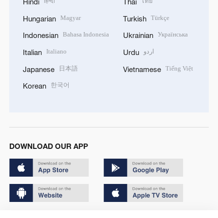
हिन्दी
ไทย
Hindi
Thai
Magyar
Türkçe
Hungarian
Turkish
Bahasa Indonesia
Українська
Indonesian
Ukrainian
Italiano
اردو
Italian
Urdu
日本語
Tiếng Việt
Japanese
Vietnamese
한국어
Korean
DOWNLOAD OUR APP
Copyright © 2024 CGTN.