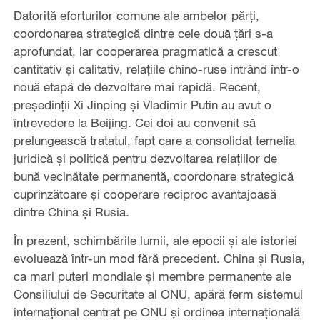
Datorită eforturilor comune ale ambelor părți,
coordonarea strategică dintre cele două țări s-a
aprofundat, iar cooperarea pragmatică a crescut
cantitativ și calitativ, relațiile chino-ruse intrând într-o
nouă etapă de dezvoltare mai rapidă. Recent,
preşedinții Xi Jinping şi Vladimir Putin au avut o
întrevedere la Beijing. Cei doi au convenit să
prelungească tratatul, fapt care a consolidat temelia
juridică și politică pentru dezvoltarea relațiilor de
bună vecinătate permanentă, coordonare strategică
cuprinzătoare și cooperare reciproc avantajoasă
dintre China și Rusia.
În prezent, schimbările lumii, ale epocii și ale istoriei
evoluează într-un mod fără precedent. China și Rusia,
ca mari puteri mondiale și membre permanente ale
Consiliului de Securitate al ONU, apără ferm sistemul
internațional centrat pe ONU și ordinea internațională