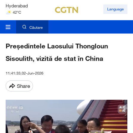
Hyderabad
Language
42°C
Mumbai
31°C
Căutare
Președintele Laosului Thongloun
Sisoulith, vizită de stat în China
11:41:33,02-Jun-2026
Share