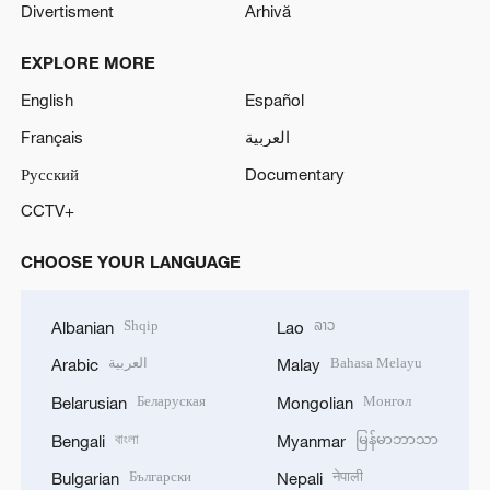
Divertisment
Arhivă
EXPLORE MORE
English
Español
Français
العربية
Русский
Documentary
CCTV+
CHOOSE YOUR LANGUAGE
Shqip
ລາວ
Albanian
Lao
العربية
Bahasa Melayu
Arabic
Malay
Беларуская
Монгол
Belarusian
Mongolian
বাংলা
မြန်မာဘာသာ
Bengali
Myanmar
Български
नेपाली
Bulgarian
Nepali