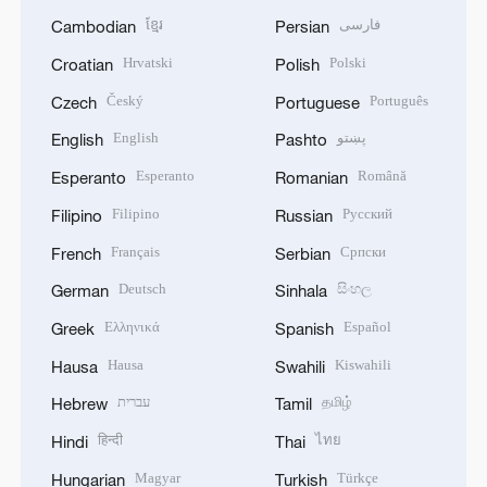
ខ្មែរ
فارسی
Cambodian
Persian
Hrvatski
Polski
Croatian
Polish
Český
Português
Czech
Portuguese
English
پښتو
English
Pashto
Esperanto
Română
Esperanto
Romanian
Filipino
Русский
Filipino
Russian
Français
Српски
French
Serbian
Deutsch
සිංහල
German
Sinhala
Ελληνικά
Español
Greek
Spanish
Hausa
Kiswahili
Hausa
Swahili
עברית
தமிழ்
Hebrew
Tamil
हिन्दी
ไทย
Hindi
Thai
Magyar
Türkçe
Hungarian
Turkish