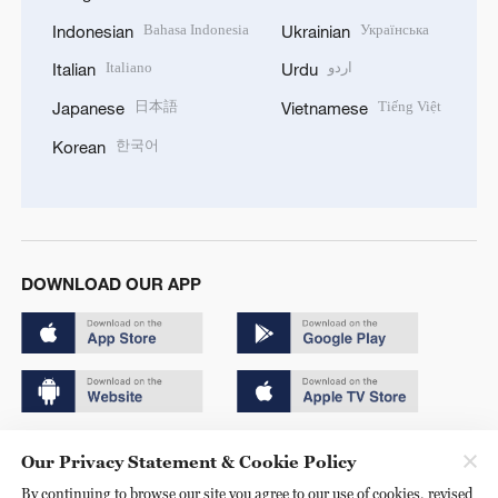
Bahasa Indonesia
Українська
Indonesian
Ukrainian
Italiano
اردو
Italian
Urdu
日本語
Tiếng Việt
Japanese
Vietnamese
한국어
Korean
DOWNLOAD OUR APP
Copyright © 2024 CGTN.
Our Privacy Statement & Cookie Policy
京ICP备20000184号
By continuing to browse our site you agree to our use of cookies, revised