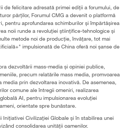
i de felicitare adresată primei ediții a forumului, de
tuturor părților, Forumul CMG a devenit o platformă
ări, pentru aprofundarea schimburilor și împărtășirea
a noii runde a revoluției științifice-tehnologice și
 multe metode noi de producție, învățare, tot mai
rtificială+" impulsionată de China oferă noi șanse de
pra dezvoltării mass-media și opiniei publice,
 domeniile, precum relatările mass media, promvoarea
iția media prin dezvoltarea inovativă. De asemenea,
lor comune ale întregii omeniri, realizarea
globală AI, pentru impulsionarea evoluției
e oameni, orientate spre bunăstare.
Inițiativei Civilizației Globale și în stabilirea unei
 vizând consolidarea unității oamenilor.