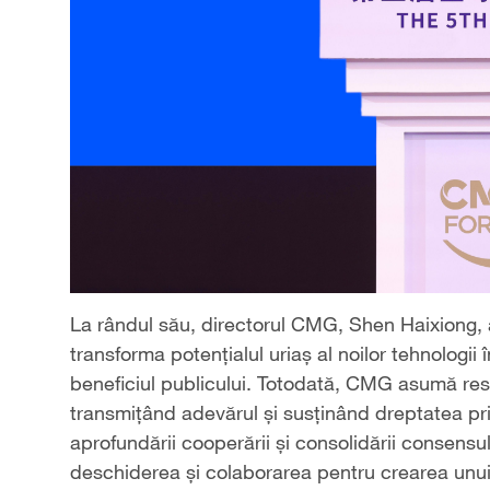
La rândul său, directorul CMG, Shen Haixiong,
transforma potențialul uriaș al noilor tehnologii 
beneficiul publicului. Totodată, CMG asumă resp
transmițând adevărul și susținând dreptatea p
aprofundării cooperării și consolidării consensulu
deschiderea și colaborarea pentru crearea unui 