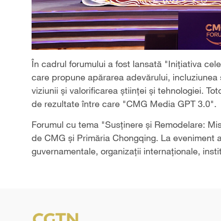
În cadrul forumului a fost lansată "Inițiativa c
care propune apărarea adevărului, incluziunea 
viziunii și valorificarea științei și tehnologiei. 
de rezultate între care "CMG Media GPT 3.0".
Forumul cu tema "Susținere și Remodelare: Misiu
de CMG și Primăria Chongqing. La eveniment a
guvernamentale, organizații internaționale, insti