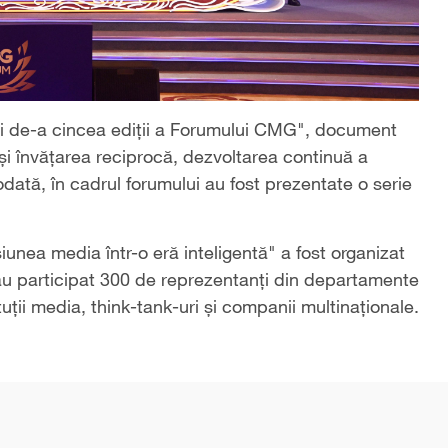
elei de-a cincea ediții a Forumului CMG", document
și învățarea reciprocă, dezvoltarea continuă a
Totodată, în cadrul forumului au fost prezentate o serie
nea media într-o eră inteligentă" a fost organizat
u participat 300 de reprezentanți din departamente
tuții media, think-tank-uri și companii multinaționale.