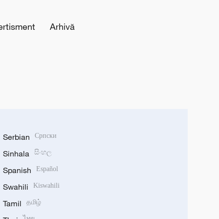
ertisment
Arhivă
Serbian
Српски
Sinhala
සිංහල
Spanish
Español
Swahili
Kiswahili
Tamil
தமிழ்
ไทย