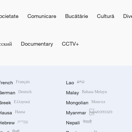
cietate
Comunicare
Bucătărie
Cultură
Div
сский
Documentary
CCTV+
French
Français
Lao
ລາວ
German
Deutsch
Malay
Bahasa Melayu
Greek
Ελληνικά
Mongolian
Монгол
Hausa
Hausa
Myanmar
မြန်မာဘာသာ
Hebrew
עברית
Nepali
नेपाली
हिन्दी
فارسی