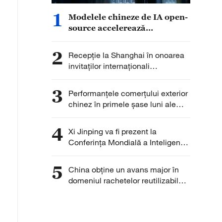
1
Modelele chineze de IA open-
source accelerează
dezvoltarea globală
2
Recepție la Shanghai în onoarea
invitaților internaționali
participanți la WAIC 2026
3
Performanțele comerțului exterior
chinez în primele șase luni ale
anului 2026
4
Xi Jinping va fi prezent la
Conferința Mondială a Inteligenței
Artificiale 2026
5
China obține un avans major în
domeniul rachetelor reutilizabile
cu Marșul cel Lung-10B