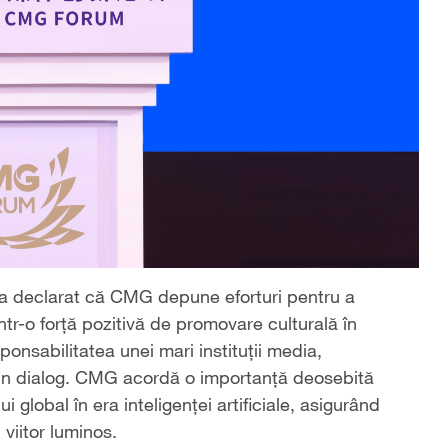
 a declarat că CMG depune eforturi pentru a
într-o forță pozitivă de promovare culturală în
onsabilitatea unei mari instituții media,
rin dialog. CMG acordă o importanță deosebită
i global în era inteligenței artificiale, asigurând
viitor luminos.