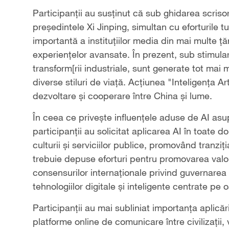
Participanții au susținut că sub ghidarea scrisori
președintele Xi Jinping, simultan cu eforturile 
importantă a instituțiilor media din mai multe ț
experiențelor avansate. În prezent, sub stimulare
transform[rii industriale, sunt generate tot mai
diverse stiluri de viață. Acțiunea "Inteligența A
dezvoltare și cooperare între China și lume.
În ceea ce privește influențele aduse de AI asu
participanții au solicitat aplicarea AI în toate
culturii și serviciilor publice, promovând tranz
trebuie depuse eforturi pentru promovarea valori
consensurilor internaționale privind guvernarea 
tehnologiilor digitale și inteligente centrate p
Participanții au mai subliniat importanța aplicării 
platforme online de comunicare între civilizații,