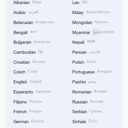
Shqip
ລາວ
Albanian
Lao
العربية
Bahasa Melayu
Arabic
Malay
Беларуская
Монгол
Belarusian
Mongolian
বাংলা
မြန်မာဘာသာ
Bengali
Myanmar
Български
नेपाली
Bulgarian
Nepali
ខ្មែរ
فارسی
Cambodian
Persian
Hrvatski
Polski
Croatian
Polish
Český
Português
Czech
Portuguese
English
پښتو
English
Pashto
Esperanto
Română
Esperanto
Romanian
Filipino
Русский
Filipino
Russian
Français
Српски
French
Serbian
Deutsch
සිංහල
German
Sinhala