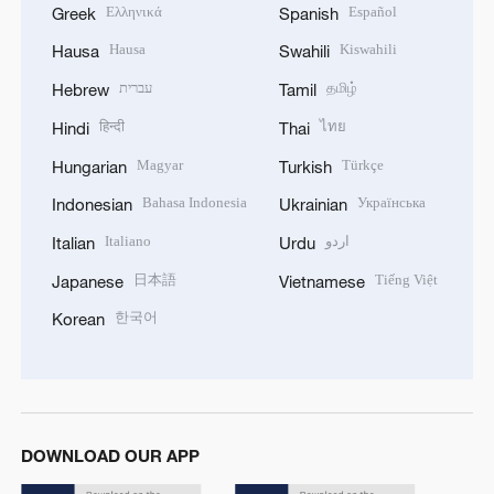
Ελληνικά
Español
Greek
Spanish
Hausa
Kiswahili
Hausa
Swahili
עברית
தமிழ்
Hebrew
Tamil
हिन्दी
ไทย
Hindi
Thai
Magyar
Türkçe
Hungarian
Turkish
Bahasa Indonesia
Українська
Indonesian
Ukrainian
Italiano
اردو
Italian
Urdu
日本語
Tiếng Việt
Japanese
Vietnamese
한국어
Korean
DOWNLOAD OUR APP