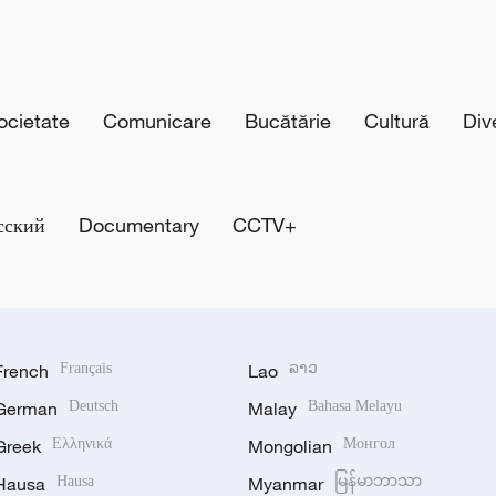
cietate
Comunicare
Bucătărie
Cultură
Div
сский
Documentary
CCTV+
French
Français
Lao
ລາວ
German
Deutsch
Malay
Bahasa Melayu
Greek
Ελληνικά
Mongolian
Монгол
Hausa
Hausa
Myanmar
မြန်မာဘာသာ