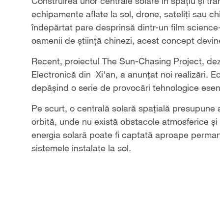
Video
Construirea unor centrale solare în spațiu și tra
echipamente aflate la sol, drone, sateliți sau chi
îndepărtat pare desprinsă dintr-un film science-f
oamenii de știință chinezi, acest concept devine
Recent, proiectul The Sun-Chasing Project, dezv
Electronică din Xi'an, a anunțat noi realizări. 
depășind o serie de provocări tehnologice esenț
Pe scurt, o centrală solară spațială presupune
orbită, unde nu există obstacole atmosferice și n
energia solară poate fi captată aproape perman
sistemele instalate la sol.