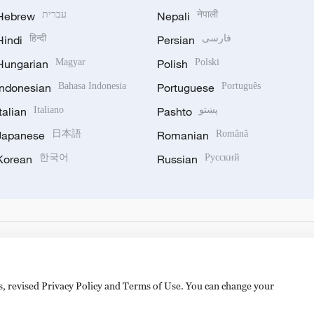
Hebrew
עברית
Nepali
नेपाली
Hindi
हिन्दी
Persian
فارسی
Hungarian
Magyar
Polish
Polski
Indonesian
Bahasa Indonesia
Portuguese
Português
Italian
Italiano
Pashto
پښتو
Japanese
日本語
Romanian
Română
Korean
한국어
Russian
Русский
es, revised Privacy Policy and Terms of Use. You can change your