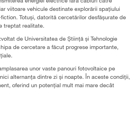
nsmiterea energiei electrice fără cabluri către
ar viitoare vehicule destinate explorării spațiului
iction. Totuși, datorită cercetărilor desfășurate de
 treptat realitate.
oltat de Universitatea de Știință și Tehnologie
Echipa de cercetare a făcut progrese importante,
iale.
 amplasarea unor vaste panouri fotovoltaice pe
ici alternanța dintre zi și noapte. În aceste condiții,
ent, oferind un potențial mult mai mare decât