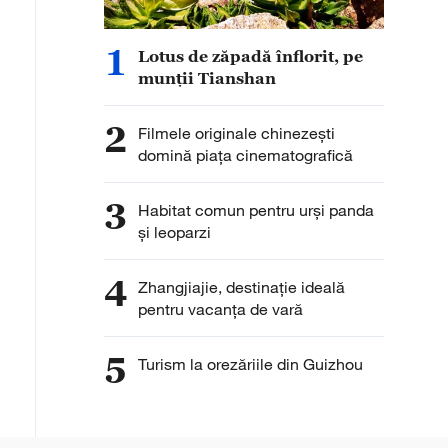
1
Lotus de zăpadă înflorit, pe
munții Tianshan
2
Filmele originale chinezești
domină piața cinematografică
3
Habitat comun pentru urși panda
și leoparzi
4
Zhangjiajie, destinație ideală
pentru vacanța de vară
5
Turism la orezăriile din Guizhou