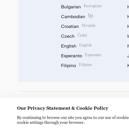
Bulgarian
Български
Cambodian
ខ្មែរ
Croatian
Hrvatski
Czech
Český
English
English
Esperanto
Esperanto
Filipino
Filipino
DOWNLOAD OUR APP
Our Privacy Statement & Cookie Policy
By continuing to browse our site you agree to our use of cooki
cookie settings through your browser.