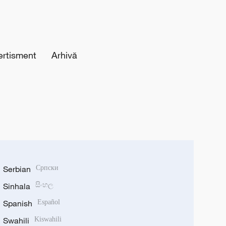
ertisment
Arhivă
Serbian
Српски
Sinhala
සිංහල
Spanish
Español
Swahili
Kiswahili