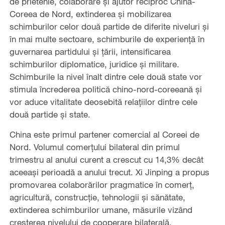
de prietenie, colaborare și ajutor reciproc China-
Coreea de Nord, extinderea și mobilizarea
schimburilor celor două partide de diferite niveluri și
în mai multe sectoare, schimburile de experiență în
guvernarea partidului și țării, intensificarea
schimburilor diplomatice, juridice și militare.
Schimburile la nivel înalt dintre cele două state vor
stimula încrederea politică chino-nord-coreeană și
vor aduce vitalitate deosebită relațiilor dintre cele
două partide și state.
China este primul partener comercial al Coreei de
Nord. Volumul comerțului bilateral din primul
trimestru al anului curent a crescut cu 14,3% decât
aceeași perioadă a anului trecut. Xi Jinping a propus
promovarea colaborărilor pragmatice în comerț,
agricultură, construcție, tehnologii și sănătate,
extinderea schimburilor umane, măsurile vizând
creșterea nivelului de cooperare bilaterală,