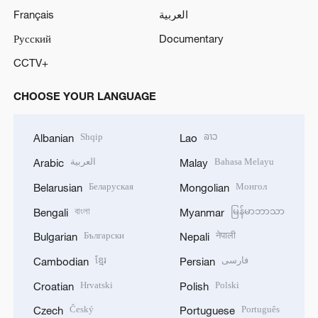
Français
العربية
Русский
Documentary
CCTV+
CHOOSE YOUR LANGUAGE
Shqip
ລາວ
Albanian
Lao
العربية
Bahasa Melayu
Arabic
Malay
Беларуская
Монгол
Belarusian
Mongolian
বাংলা
မြန်မာဘာသာ
Bengali
Myanmar
Български
नेपाली
Bulgarian
Nepali
ខ្មែរ
فارسی
Cambodian
Persian
Hrvatski
Polski
Croatian
Polish
Český
Português
Czech
Portuguese