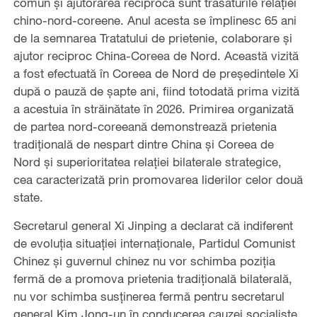
comun și ajutorarea reciprocă sunt trăsăturile relației
chino-nord-coreene. Anul acesta se împlinesc 65 ani
de la semnarea Tratatului de prietenie, colaborare și
ajutor reciproc China-Coreea de Nord. Această vizită
a fost efectuată în Coreea de Nord de președintele Xi
după o pauză de șapte ani, fiind totodată prima vizită
a acestuia în străinătate în 2026. Primirea organizată
de partea nord-coreeană demonstrează prietenia
tradițională de nespart dintre China și Coreea de
Nord și superioritatea relației bilaterale strategice,
cea caracterizată prin promovarea liderilor celor două
state.
Secretarul general Xi Jinping a declarat că indiferent
de evoluția situației internaționale, Partidul Comunist
Chinez și guvernul chinez nu vor schimba poziția
fermă de a promova prietenia tradițională bilaterală,
nu vor schimba susținerea fermă pentru secretarul
general Kim Jong-un în conducerea cauzei socialiste