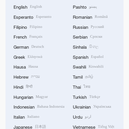
English
پښتو
English
Pashto
Esperanto
Română
Esperanto
Romanian
Filipino
Русский
Filipino
Russian
Français
Српски
French
Serbian
Deutsch
සිංහල
German
Sinhala
Ελληνικά
Español
Greek
Spanish
Hausa
Kiswahili
Hausa
Swahili
עברית
தமிழ்
Hebrew
Tamil
हिन्दी
ไทย
Hindi
Thai
Magyar
Türkçe
Hungarian
Turkish
Bahasa Indonesia
Українська
Indonesian
Ukrainian
Italiano
اردو
Italian
Urdu
日本語
Tiếng Việt
Japanese
Vietnamese