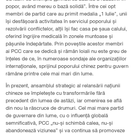
popor, având mereu o bază solidă”. Între cei opt
membri de partid care au primit medalia „1 Iulie", unii
își desfășoară activitatea în serviciul poporului și
rezolvării conflictelor, alții își fac casa pe șaua calului,
oferind îngrijire medicală în zonele muntoase și
pășunile îndepărtate. Prin poveștile acestor membri
ai PCC care se dedică și rămân loiali nu este greu de
înțeles de ce, în numeroase sondaje ale organizațiilor
internaționale, sprijinul poporului chinez pentru guvern
rămâne printre cele mai mari din lume.
În prezent, ansamblul strategic al relansării națiunii
chineze se împletește cu transformările fără
precedent din lumea de astăzi, iar omenirea se află
din nou la răscruce de drumuri. Cel mai mare partid
de guvernare din lume, cu o influență globală
semnificativă, PCC „nu-și schimbă calea, nu-și
abandonează viziunea” și va continua să promoveze