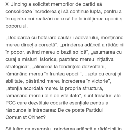
Xi Jinping a solicitat membrilor de partid să
consolideze încrederea și să continue lupta, pentru a
înregistra noi realizări care să fie la înălțimea epocii și
poporului.
„Dedicarea cu hotărâre căutării adevărului, menținând
mereu direcția corectă”, „prinderea adâncă a rădăcinii
în popor, având mereu o bază solidă”, „asumarea cu
curaj a misiunii istorice, păstrând mereu inițiativa
strategică”, „alinierea la tendințele dezvoltării,
rămânând mereu în fruntea epocii”, „lupta cu curaj și
abilitate, păstrând mereu încrederea în victorie”,
„atenția acordată mereu la propria structură,
rămânând mereu plin de vitalitate”, sunt trăsături ale
PCC care dezvăluie codurile esențiale pentru a
răspunde la întrebarea: De ce poate Partidul
Comunist Chinez?
Să luăm ca exemplu „prinderea adâncă a rădăcinii în