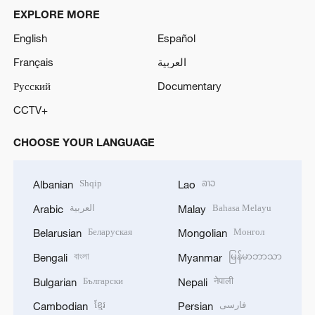
EXPLORE MORE
English
Español
Français
العربية
Русский
Documentary
CCTV+
CHOOSE YOUR LANGUAGE
Shqip
ລາວ
Albanian
Lao
العربية
Bahasa Melayu
Arabic
Malay
Беларуская
Монгол
Belarusian
Mongolian
বাংলা
မြန်မာဘာသာ
Bengali
Myanmar
Български
नेपाली
Bulgarian
Nepali
ខ្មែរ
فارسی
Cambodian
Persian