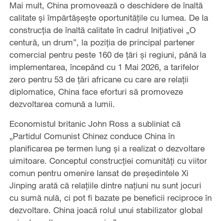
Mai mult, China promovează o deschidere de înaltă
calitate și împărtășește oportunitățile cu lumea. De la
construcția de înaltă calitate în cadrul Inițiativei „O
centură, un drum”, la poziția de principal partener
comercial pentru peste 160 de țări și regiuni, până la
implementarea, începând cu 1 Mai 2026, a tarifelor
zero pentru 53 de țări africane cu care are relații
diplomatice, China face eforturi să promoveze
dezvoltarea comună a lumii.
Economistul britanic John Ross a subliniat că
„Partidul Comunist Chinez conduce China în
planificarea pe termen lung și a realizat o dezvoltare
uimitoare. Conceptul construcției comunități cu viitor
comun pentru omenire lansat de președintele Xi
Jinping arată că relațiile dintre națiuni nu sunt jocuri
cu sumă nulă, ci pot fi bazate pe beneficii reciproce în
dezvoltare. China joacă rolul unui stabilizator global