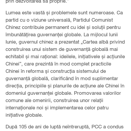
prin dezvoltarea sa proprie.”
Lumea este vastă și problemele sunt numeroase. Ca
partid cu o viziune universală, Partidul Comunist
Chinez contribuie permanent cu idei și soluții pentru
îmbunătățirea guvernanței globale. La mijlocul lunii
Iunie, guvernul chinez a prezentat „Cartea albă privind
construirea unui sistem de guvernanță globală mai
echitabil și mai rațional: ideilele, inițiativele și acțiunile
Chinei”, care prezintă în mod complet practicile
Chinei în reforma și construcția sistemului de
guvernanță globală, clarificând în mod suplimentar
direcția, principiile și planurile de acțiune ale Chinei în
domeniul guvernanței globale. Promovarea valorilor
comune ale omenirii, construirea unor relații
internaționale noi și implementarea celor patru
inițiative globale.
După 105 de ani de luptă neîntreruptă, PCC a condus