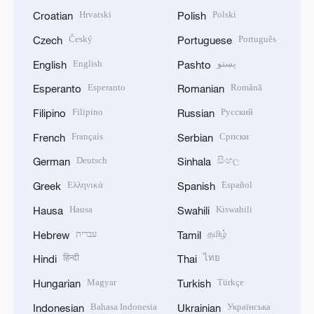
Hrvatski
Polski
Croatian
Polish
Český
Português
Czech
Portuguese
English
پښتو
English
Pashto
Esperanto
Română
Esperanto
Romanian
Filipino
Русский
Filipino
Russian
Français
Српски
French
Serbian
Deutsch
සිංහල
German
Sinhala
Ελληνικά
Español
Greek
Spanish
Hausa
Kiswahili
Hausa
Swahili
עברית
தமிழ்
Hebrew
Tamil
हिन्दी
ไทย
Hindi
Thai
Magyar
Türkçe
Hungarian
Turkish
Bahasa Indonesia
Українська
Indonesian
Ukrainian