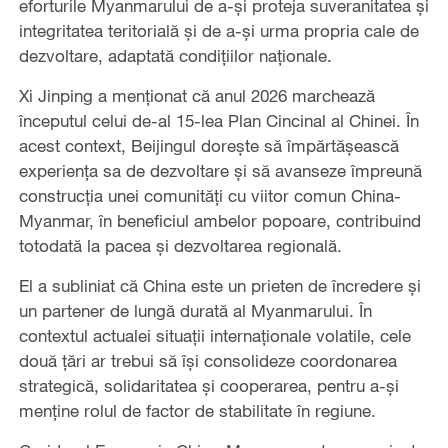
eforturile Myanmarului de a-și proteja suveranitatea și
integritatea teritorială și de a-și urma propria cale de
dezvoltare, adaptată condițiilor naționale.
Xi Jinping a menționat că anul 2026 marchează
începutul celui de-al 15-lea Plan Cincinal al Chinei. În
acest context, Beijingul dorește să împărtășească
experiența sa de dezvoltare și să avanseze împreună
construcția unei comunități cu viitor comun China-
Myanmar, în beneficiul ambelor popoare, contribuind
totodată la pacea și dezvoltarea regională.
El a subliniat că China este un prieten de încredere și
un partener de lungă durată al Myanmarului. În
contextul actualei situații internaționale volatile, cele
două țări ar trebui să își consolideze coordonarea
strategică, solidaritatea și cooperarea, pentru a-și
menține rolul de factor de stabilitate în regiune.