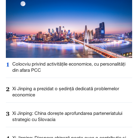
1
Colocviu privind activitățile economice, cu personalități
din afara PCC
2
Xi Jinping a prezidat o ședință dedicată problemelor
economice
3
Xi Jinping: China dorește aprofundarea parteneriatului
strategic cu Slovacia
Xi Jinping: Diaspora chineză poate avea o contribuție și