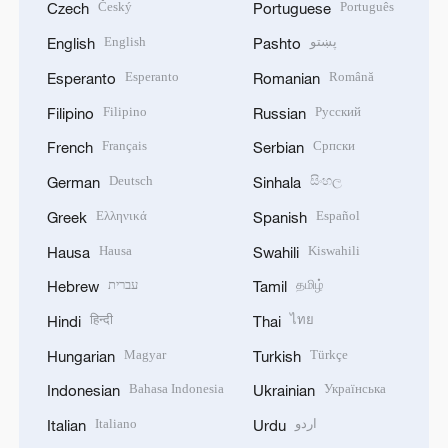
Český
Português
Czech
Portuguese
English
پښتو
English
Pashto
Esperanto
Română
Esperanto
Romanian
Filipino
Русский
Filipino
Russian
Français
Српски
French
Serbian
Deutsch
සිංහල
German
Sinhala
Ελληνικά
Español
Greek
Spanish
Hausa
Kiswahili
Hausa
Swahili
עברית
தமிழ்
Hebrew
Tamil
हिन्दी
ไทย
Hindi
Thai
Magyar
Türkçe
Hungarian
Turkish
Bahasa Indonesia
Українська
Indonesian
Ukrainian
Italiano
اردو
Italian
Urdu