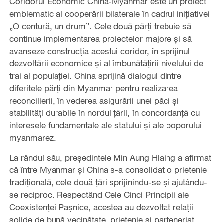
Coridorul Economic China-Myanmar este un proiect
emblematic al cooperării bilaterale în cadrul inițiativei
„O centură, un drum”. Cele două părți trebuie să
continue implementarea proiectelor majore și să
avanseze construcția acestui coridor, în sprijinul
dezvoltării economice și al îmbunătățirii nivelului de
trai al populației. China sprijină dialogul dintre
diferitele părți din Myanmar pentru realizarea
reconcilierii, în vederea asigurării unei păci și
stabilități durabile în nordul țării, în concordanță cu
interesele fundamentale ale statului și ale poporului
myanmarez.
La rândul său, președintele Min Aung Hlaing a afirmat
că între Myanmar și China s-a consolidat o prietenie
tradițională, cele două țări sprijinindu-se și ajutându-
se reciproc. Respectând Cele Cinci Principii ale
Coexistenței Pașnice, acestea au dezvoltat relații
solide de bună vecinătate, prietenie și parteneriat,