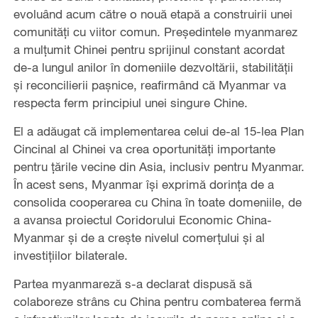
evoluând acum către o nouă etapă a construirii unei
comunități cu viitor comun. Președintele myanmarez
a mulțumit Chinei pentru sprijinul constant acordat
de-a lungul anilor în domeniile dezvoltării, stabilității
și reconcilierii pașnice, reafirmând că Myanmar va
respecta ferm principiul unei singure Chine.
El a adăugat că implementarea celui de-al 15-lea Plan
Cincinal al Chinei va crea oportunități importante
pentru țările vecine din Asia, inclusiv pentru Myanmar.
În acest sens, Myanmar își exprimă dorința de a
consolida cooperarea cu China în toate domeniile, de
a avansa proiectul Coridorului Economic China-
Myanmar și de a crește nivelul comerțului și al
investițiilor bilaterale.
Partea myanmareză s-a declarat dispusă să
colaboreze strâns cu China pentru combaterea fermă