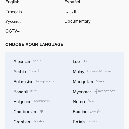
English
Español
Français
العربية
Русский
Documentary
CCTV+
CHOOSE YOUR LANGUAGE
Shqip
ລາວ
Albanian
Lao
العربية
Bahasa Melayu
Arabic
Malay
Беларуская
Монгол
Belarusian
Mongolian
বাংলা
မြန်မာဘာသာ
Bengali
Myanmar
Български
नेपाली
Bulgarian
Nepali
ខ្មែរ
فارسی
Cambodian
Persian
Hrvatski
Polski
Croatian
Polish