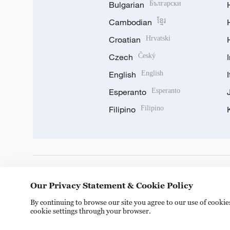
Bulgarian
Български
Cambodian
ខ្មែរ
Croatian
Hrvatski
Czech
Český
English
English
Esperanto
Esperanto
Filipino
Filipino
DOWNLOAD OUR APP
Our Privacy Statement & Cookie Policy
By continuing to browse our site you agree to our use of cooki
cookie settings through your browser.