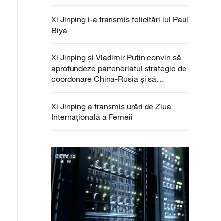
Xi Jinping i-a transmis felicitări lui Paul
Biya
Xi Jinping și Vladimir Putin convin să
aprofundeze parteneriatul strategic de
coordonare China-Rusia și să
prelungească Tratatul de bună
vecinătate, prietenie și cooperare
Xi Jinping a transmis urări de Ziua
Internațională a Femeii