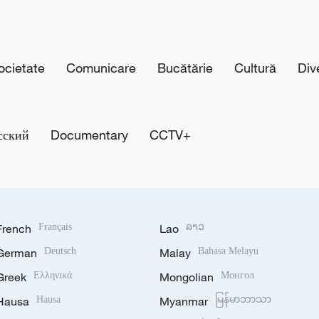
cietate
Comunicare
Bucătărie
Cultură
Div
сский
Documentary
CCTV+
French
Français
Lao
ລາວ
German
Deutsch
Malay
Bahasa Melayu
Greek
Ελληνικά
Mongolian
Монгол
Hausa
Hausa
Myanmar
မြန်မာဘာသာ