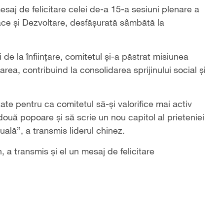
esaj de felicitare celei de-a 15-a sesiuni plenare a
ce și Dezvoltare, desfășurată sâmbătă la
i de la înființare, comitetul și-a păstrat misiunea
ea, contribuind la consolidarea sprijinului social și
te pentru ca comitetul să-și valorifice mai activ
două popoare și să scrie un nou capitol al prieteniei
tuală”, a transmis liderul chinez.
, a transmis și el un mesaj de felicitare