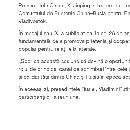
Președintele Chinei, Xi Jinping, a transmis un m
Comitetului de Prietenie China–Rusia pentru Pa
Vladivostok.
În mesajul său, Xi a subliniat că, în cei 28 de an
fundamentală de a promova prietenia și cooperar
popular pentru relațiile bilaterale.
„Sper ca această sesiune să devină o oportunita
rolul de principal canal de schimburi între cele 
și solidarității dintre China și Rusia în epoca ac
În aceeași zi, președintele Rusiei, Vladimir Putin
participanților la reuniune.