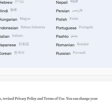
Hebrew
עברית
Nepali
नेपाली
Hindi
हिन्दी
Persian
فارسی
Hungarian
Magyar
Polish
Polski
Indonesian
Bahasa Indonesia
Portuguese
Português
Italian
Italiano
Pashto
پښتو
Japanese
日本語
Romanian
Română
Korean
한국어
Russian
Русский
es, revised Privacy Policy and Terms of Use. You can change your