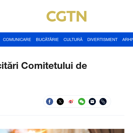
COMUNICARE
BUCĂTĂRIE
CULTURĂ
DIVERTISMENT
ARHI
citări Comitetului de