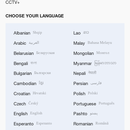
CCTV+
CHOOSE YOUR LANGUAGE
Shqip
ລາວ
Albanian
Lao
العربية
Bahasa Melayu
Arabic
Malay
Беларуская
Монгол
Belarusian
Mongolian
বাংলা
မြန်မာဘာသာ
Bengali
Myanmar
Български
नेपाली
Bulgarian
Nepali
ខ្មែរ
فارسی
Cambodian
Persian
Hrvatski
Polski
Croatian
Polish
Český
Português
Czech
Portuguese
English
پښتو
English
Pashto
Esperanto
Română
Esperanto
Romanian