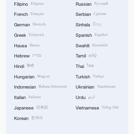
Filipino
Русский
Filipino
Russian
Français
Српски
French
Serbian
Deutsch
සිංහල
German
Sinhala
Ελληνικά
Español
Greek
Spanish
Hausa
Kiswahili
Hausa
Swahili
עברית
தமிழ்
Hebrew
Tamil
हिन्दी
ไทย
Hindi
Thai
Magyar
Türkçe
Hungarian
Turkish
Bahasa Indonesia
Українська
Indonesian
Ukrainian
Italiano
اردو
Italian
Urdu
日本語
Tiếng Việt
Japanese
Vietnamese
한국어
Korean