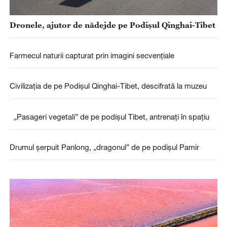
Dronele, ajutor de nădejde pe Podișul Qinghai-Tibet
Farmecul naturii capturat prin imagini secvențiale
Civilizația de pe Podișul Qinghai-Tibet, descifrată la muzeu
„Pasageri vegetali” de pe podișul Tibet, antrenați în spațiu
Drumul șerpuit Panlong, „dragonul” de pe podișul Pamir