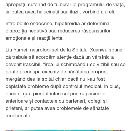
apropiați, suferind de tulburările programului de viață,
ar putea avea halucinații sau iluzii, vorbind aiureli.
Între bolile endocrine, hipotiroidia ar determina
dispoziția negativă sau reducerea răspunsurilor
emoționale și reacții lente.
Liu Yumei, neurolog-șef de la Spitalul Xuanwu spune
că trebuie să acordăm atenție dacă un vârstnic a
devenit irascibil, firea lui schimbându-se vizibil sau se
poate preocupa excesiv de sănătatea proprie,
mergând des la spital chiar dacă nu i-au fost
depistate probleme după controlul medical. În plus,
dacă el și-a pierdut interesul pentru pasiunile
anterioare și contactele cu parteneri, colegi și
prieteni, ar putea avea problemele de sănătate
menționate.