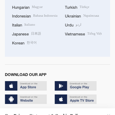
Magyar
Türkçe
Hungarian
Turkish
Bahasa Indonesia
Українська
Indonesian
Ukrainian
Italiano
اردو
Italian
Urdu
日本語
Tiếng Việt
Japanese
Vietnamese
한국어
Korean
DOWNLOAD OUR APP
Copyright © 2024 CGTN.