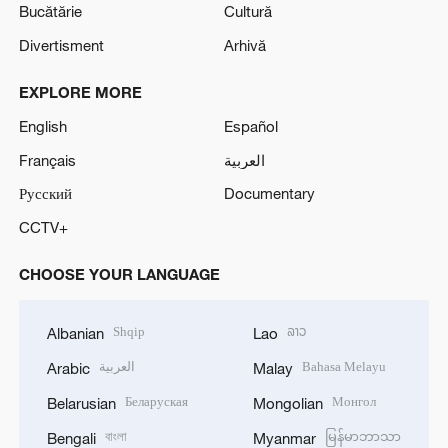
Bucătărie
Cultură
Divertisment
Arhivă
EXPLORE MORE
English
Español
Français
العربية
Русский
Documentary
CCTV+
CHOOSE YOUR LANGUAGE
Shqip
ລາວ
Albanian
Lao
العربية
Bahasa Melayu
Arabic
Malay
Беларуская
Монгол
Belarusian
Mongolian
বাংলা
မြန်မာဘာသာ
Bengali
Myanmar