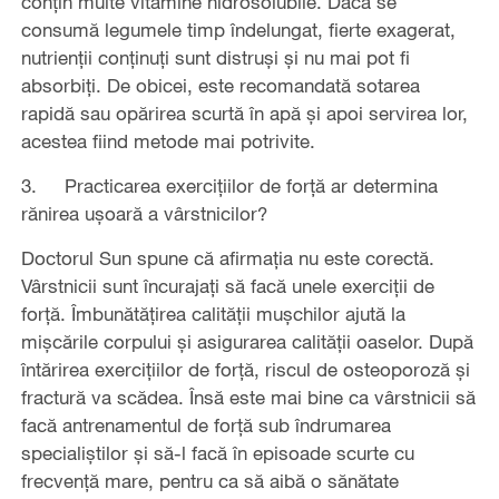
conțin multe vitamine hidrosolubile. Dacă se
consumă legumele timp îndelungat, fierte exagerat,
nutrienții conținuți sunt distruși și nu mai pot fi
absorbiți. De obicei, este recomandată sotarea
rapidă sau opărirea scurtă în apă și apoi servirea lor,
acestea fiind metode mai potrivite.
3. Practicarea exercițiilor de forță ar determina
rănirea ușoară a vârstnicilor?
Doctorul Sun spune că afirmația nu este corectă.
Vârstnicii sunt încurajați să facă unele exerciții de
forță. Îmbunătățirea calității mușchilor ajută la
mișcările corpului și asigurarea calității oaselor. După
întărirea exercițiilor de forță, riscul de osteoporoză și
fractură va scădea. Însă este mai bine ca vârstnicii să
facă antrenamentul de forță sub îndrumarea
specialiștilor și să-l facă în episoade scurte cu
frecvență mare, pentru ca să aibă o sănătate