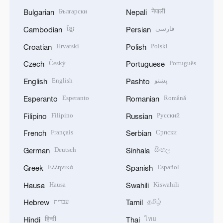
Български
नेपाली
Bulgarian
Nepali
ខ្មែរ
فارسی
Cambodian
Persian
Hrvatski
Polski
Croatian
Polish
Český
Português
Czech
Portuguese
English
پښتو
English
Pashto
Esperanto
Română
Esperanto
Romanian
Filipino
Русский
Filipino
Russian
Français
Српски
French
Serbian
Deutsch
සිංහල
German
Sinhala
Ελληνικά
Español
Greek
Spanish
Hausa
Kiswahili
Hausa
Swahili
עברית
தமிழ்
Hebrew
Tamil
हिन्दी
ไทย
Hindi
Thai