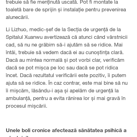
trebuie să fie menținută uscată. Pot fi montate la
toaletă bare de sprijin și instalație pentru prevenirea
alunecării.
Li Lizhuo, medic-șef de la Secția de urgență de la
Spitalul Xuanwu avertizează că atunci când vârstnicii
cad, să nu ne grăbim să-i ajutăm să se ridice. Mai
întâi, trebuie să vedem dacă ei au cunoștința clară.
Dacă au mintea normală și pot vorbi clar, verificăm
dacă se pot mișca pe loc sau dacă se pot ridica
încet. Dacă rezultatul verificării este pozitiv, îi putem
ajuta să se ridice. În caz contrar, este mai bine să nu
îi mișcăm, lăsându-i așa și apelăm de urgență la
ambulanță, pentru a evita rănirea lor și mai gravă în
procesul mișcării.
Unele boli cronice afectează sănătatea psihică a