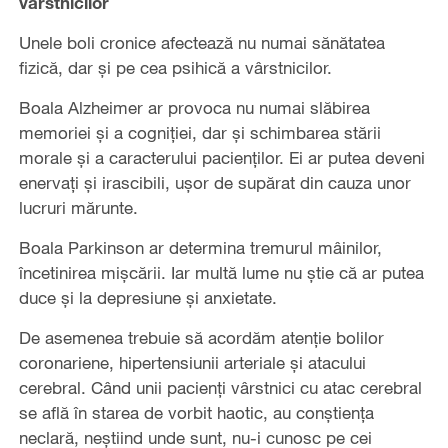
vârstnicilor
Unele boli cronice afectează nu numai sănătatea
fizică, dar și pe cea psihică a vârstnicilor.
Boala Alzheimer ar provoca nu numai slăbirea
memoriei și a cogniției, dar și schimbarea stării
morale și a caracterului pacienților. Ei ar putea deveni
enervați și irascibili, ușor de supărat din cauza unor
lucruri mărunte.
Boala Parkinson ar determina tremurul mâinilor,
încetinirea mișcării. Iar multă lume nu știe că ar putea
duce și la depresiune și anxietate.
De asemenea trebuie să acordăm atenție bolilor
coronariene, hipertensiunii arteriale și atacului
cerebral. Când unii pacienți vârstnici cu atac cerebral
se află în starea de vorbit haotic, au conștiența
neclară, neștiind unde sunt, nu-i cunosc pe cei