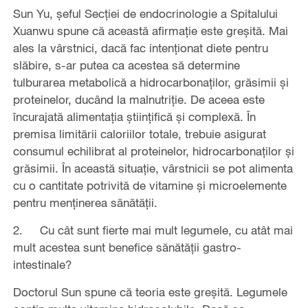
Sun Yu, șeful Secției de endocrinologie a Spitalului
Xuanwu spune că această afirmație este greșită. Mai
ales la vârstnici, dacă fac intenționat diete pentru
slăbire, s-ar putea ca acestea să determine
tulburarea metabolică a hidrocarbonaților, grăsimii și
proteinelor, ducând la malnutriție. De aceea este
încurajată alimentația științifică și complexă. În
premisa limitării caloriilor totale, trebuie asigurat
consumul echilibrat al proteinelor, hidrocarbonaților și
grăsimii. În această situație, vârstnicii se pot alimenta
cu o cantitate potrivită de vitamine și microelemente
pentru menținerea sănătății.
2. Cu cât sunt fierte mai mult legumele, cu atât mai
mult acestea sunt benefice sănătății gastro-
intestinale?
Doctorul Sun spune că teoria este greșită. Legumele