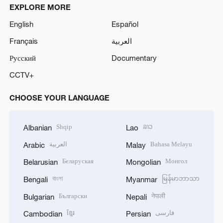
EXPLORE MORE
English
Español
Français
العربية
Русский
Documentary
CCTV+
CHOOSE YOUR LANGUAGE
Shqip
ລາວ
Albanian
Lao
العربية
Bahasa Melayu
Arabic
Malay
Беларуская
Монгол
Belarusian
Mongolian
বাংলা
မြန်မာဘာသာ
Bengali
Myanmar
Български
नेपाली
Bulgarian
Nepali
ខ្មែរ
فارسی
Cambodian
Persian