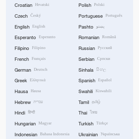
Hrvatski
Polski
Croatian
Polish
Český
Português
Czech
Portuguese
English
پښتو
English
Pashto
Esperanto
Română
Esperanto
Romanian
Filipino
Русский
Filipino
Russian
Français
Српски
French
Serbian
Deutsch
සිංහල
German
Sinhala
Ελληνικά
Español
Greek
Spanish
Hausa
Kiswahili
Hausa
Swahili
עברית
தமிழ்
Hebrew
Tamil
हिन्दी
ไทย
Hindi
Thai
Magyar
Türkçe
Hungarian
Turkish
Bahasa Indonesia
Українська
Indonesian
Ukrainian