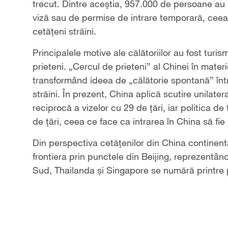
trecut. Dintre aceștia, 957.000 de persoane au i
viză sau de permise de intrare temporară, ceea c
cetățeni străini.
Principalele motive ale călătoriilor au fost turism
prieteni. „Cercul de prieteni” al Chinei în mate
transformând ideea de „călătorie spontană” într-o
străini. În prezent, China aplică scutire unilater
reciprocă a vizelor cu 29 de țări, iar politica d
de țări, ceea ce face ca intrarea în China să fie
Din perspectiva cetățenilor din China continent
frontiera prin punctele din Beijing, reprezentân
Sud, Thailanda și Singapore se numără printre pr