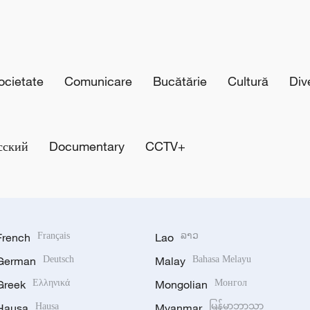
cietate
Comunicare
Bucătărie
Cultură
Div
сский
Documentary
CCTV+
French
Français
Lao
ລາວ
German
Deutsch
Malay
Bahasa Melayu
Greek
Ελληνικά
Mongolian
Монгол
Hausa
Hausa
Myanmar
မြန်မာဘာသာ