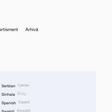
ertisment
Arhivă
Serbian
Српски
Sinhala
සිංහල
Spanish
Español
Swahili
Kiswahili