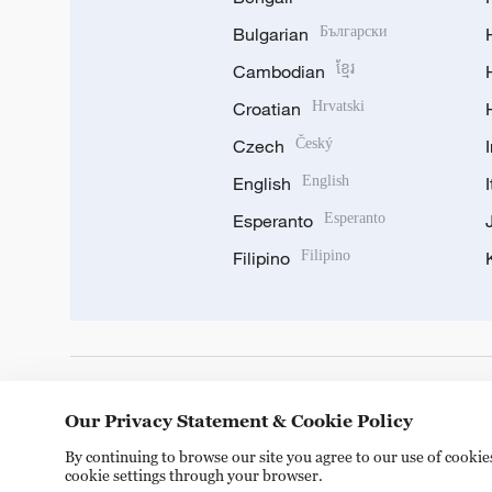
Bulgarian
Български
Cambodian
ខ្មែរ
Croatian
Hrvatski
Czech
Český
English
English
Esperanto
Esperanto
Filipino
Filipino
DOWNLOAD OUR APP
Our Privacy Statement & Cookie Policy
By continuing to browse our site you agree to our use of cooki
cookie settings through your browser.