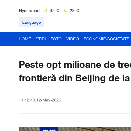
Delhi
36°C
23°C
Hyderabad
42°C
28°C
Mumbai
31°C
27°C
Language
HOME
ȘTIRI
FOTO
VIDEO
ECONOMIE-SOCIETATE
Peste opt milioane de tre
frontieră din Beijing de l
11:42:49,12-May-2026