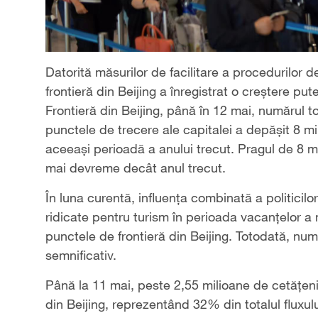
Datorită măsurilor de facilitare a procedurilor d
frontieră din Beijing a înregistrat o creștere put
Frontieră din Beijing, până în 12 mai, numărul to
punctele de trecere ale capitalei a depășit 8 mi
aceeași perioadă a anului trecut. Pragul de 8 m
mai devreme decât anul trecut.
În luna curentă, influența combinată a politicilor d
ridicate pentru turism în perioada vacanțelor a me
punctele de frontieră din Beijing. Totodată, numă
semnificativ.
Până la 11 mai, peste 2,55 milioane de cetățeni s
din Beijing, reprezentând 32% din totalul fluxul