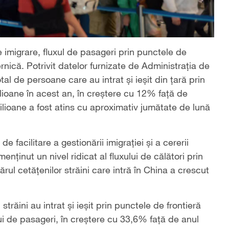
e imigrare, fluxul de pasageri prin punctele de
ernică. Potrivit datelor furnizate de Administrația de
tal de persoane care au intrat și ieșit din țară prin
lioane în acest an, în creștere cu 12% față de
ilioane a fost atins cu aproximativ jumătate de lună
e facilitare a gestionării imigrației și a cererii
nținut un nivel ridicat al fluxului de călători prin
rul cetățenilor străini care intră în China a crescut
trăini au intrat și ieșit prin punctele de frontieră
ui de pasageri, în creștere cu 33,6% față de anul