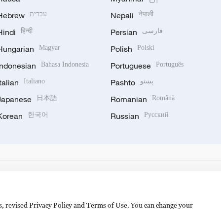
Hebrew
עברית
Nepali
नेपाली
Hindi
हिन्दी
Persian
فارسی
Hungarian
Magyar
Polish
Polski
Indonesian
Bahasa Indonesia
Portuguese
Português
Italian
Italiano
Pashto
پښتو
Japanese
日本語
Romanian
Română
Korean
한국어
Russian
Русский
es, revised Privacy Policy and Terms of Use. You can change your