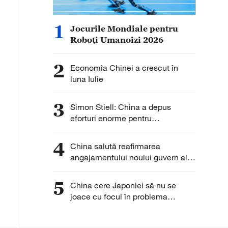
1
Jocurile Mondiale pentru
Roboți Umanoizi 2026
2
Economia Chinei a crescut în
luna Iulie
3
Simon Stiell: China a depus
eforturi enorme pentru
decarbonizare
4
China salută reafirmarea
angajamentului noului guvern al
Insulelor Solomon față de
principiul unei singure Chine
5
China cere Japoniei să nu se
joace cu focul în problema
armelor nucleare