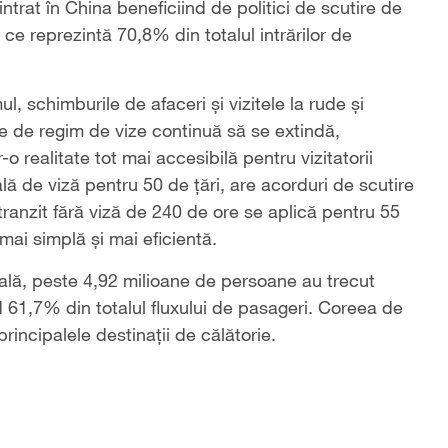
ntrat în China beneficiind de politici de scutire de
e reprezintă 70,8% din totalul intrărilor de
ul, schimburile de afaceri și vizitele la rude și
rie de regim de vize continuă să se extindă,
 realitate tot mai accesibilă pentru vizitatorii
ală de viză pentru 50 de țări, are acorduri de scutire
e tranzit fără viză de 240 de ore se aplică pentru 55
 mai simplă și mai eficientă.
ală, peste 4,92 milioane de persoane au trecut
d 61,7% din totalul fluxului de pasageri. Coreea de
incipalele destinații de călătorie.