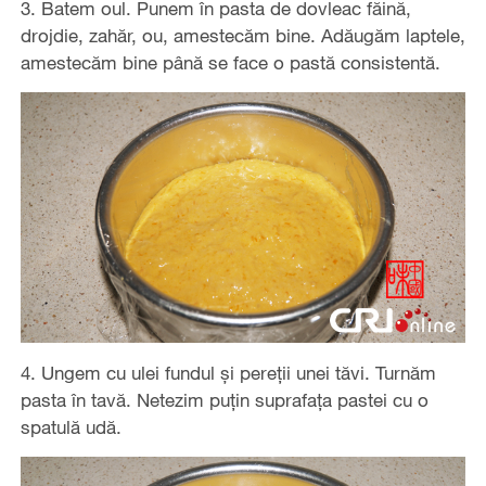
3. Batem oul. Punem în pasta de dovleac făină,
drojdie, zahăr, ou, amestecăm bine. Adăugăm laptele,
amestecăm bine până se face o pastă consistentă.
4. Ungem cu ulei fundul și pereții unei tăvi. Turnăm
pasta în tavă. Netezim puțin suprafața pastei cu o
spatulă udă.