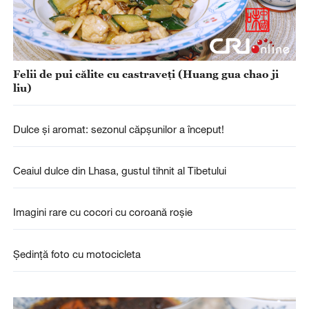
Felii de pui călite cu castraveți (Huang gua chao ji
liu)
Dulce și aromat: sezonul căpșunilor a început!
Ceaiul dulce din Lhasa, gustul tihnit al Tibetului
Imagini rare cu cocori cu coroană roșie
Ședință foto cu motocicleta