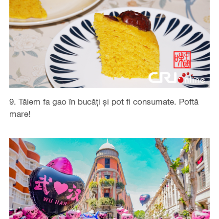
9. Tăiem fa gao în bucăți și pot fi consumate. Poftă
mare!