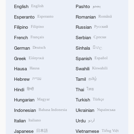
English
پښتو
English
Pashto
Esperanto
Română
Esperanto
Romanian
Filipino
Русский
Filipino
Russian
Français
Српски
French
Serbian
Deutsch
සිංහල
German
Sinhala
Ελληνικά
Español
Greek
Spanish
Hausa
Kiswahili
Hausa
Swahili
עברית
தமிழ்
Hebrew
Tamil
हिन्दी
ไทย
Hindi
Thai
Magyar
Türkçe
Hungarian
Turkish
Bahasa Indonesia
Українська
Indonesian
Ukrainian
Italiano
اردو
Italian
Urdu
日本語
Tiếng Việt
Japanese
Vietnamese