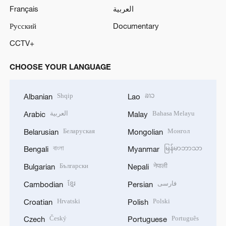
Français
العربية
Русский
Documentary
CCTV+
CHOOSE YOUR LANGUAGE
Shqip
ລາວ
Albanian
Lao
العربية
Bahasa Melayu
Arabic
Malay
Беларуская
Монгол
Belarusian
Mongolian
বাংলা
မြန်မာဘာသာ
Bengali
Myanmar
Български
नेपाली
Bulgarian
Nepali
ខ្មែរ
فارسی
Cambodian
Persian
Hrvatski
Polski
Croatian
Polish
Český
Português
Czech
Portuguese