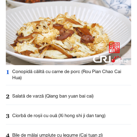
1
Conopidă călită cu carne de porc (Rou Pian Chao Cai
Hua)
2
Salată de varză (Qiang ban yuan bai cai)
3
Ciorbă de roşii cu ouă (Xi hong shi ji dan tang)
4
Bile de mălai umplute cu legume (Cai tuan zi)