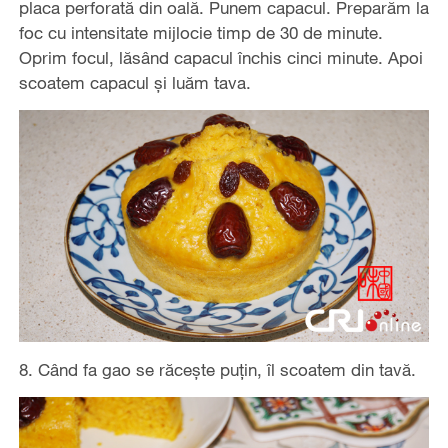
placa perforată din oală. Punem capacul. Preparăm la
foc cu intensitate mijlocie timp de 30 de minute.
Oprim focul, lăsând capacul închis cinci minute. Apoi
scoatem capacul și luăm tava.
8. Când fa gao se răcește puțin, îl scoatem din tavă.