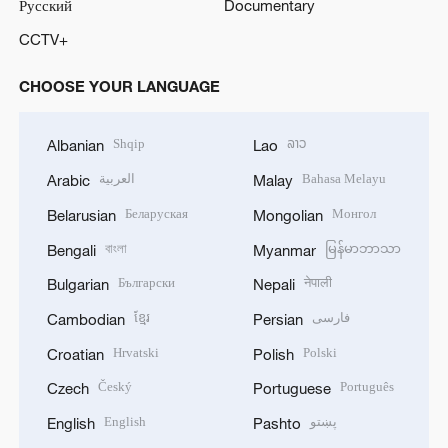
Русский
Documentary
CCTV+
CHOOSE YOUR LANGUAGE
Shqip
ລາວ
Albanian
Lao
العربية
Bahasa Melayu
Arabic
Malay
Беларуская
Монгол
Belarusian
Mongolian
বাংলা
မြန်မာဘာသာ
Bengali
Myanmar
Български
नेपाली
Bulgarian
Nepali
ខ្មែរ
فارسی
Cambodian
Persian
Hrvatski
Polski
Croatian
Polish
Český
Português
Czech
Portuguese
English
پښتو
English
Pashto