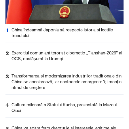
1
China îndeamnă Japonia să respecte istoria și lecțiile
trecutului
2
Exercițiul comun antiterorist cibernetic „Tianshan-2026” al
OCS, desfășurat la Urumqi
3
Transformarea și modernizarea industriilor tradiționale din
China se accelerează, iar sectoarele emergente își mențin
ritmul de creștere
4
Cultura milenară a Statului Kucha, prezentată la Muzeul
Qiuci
5
China va apăra ferm drepturile și interesele legitime ale