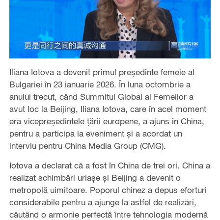
Iliana Iotova a devenit primul președinte femeie al
Bulgariei în 23 ianuarie 2026. În luna octombrie a
anului trecut, când Summitul Global al Femeilor a
avut loc la Beijing, Iliana Iotova, care în acel moment
era vicepreședintele țării europene, a ajuns în China,
pentru a participa la eveniment și a acordat un
interviu pentru China Media Group (CMG).
Iotova a declarat că a fost în China de trei ori. China a
realizat schimbări uriașe și Beijing a devenit o
metropolă uimitoare. Poporul chinez a depus eforturi
considerabile pentru a ajunge la astfel de realizări,
căutând o armonie perfectă între tehnologia modernă