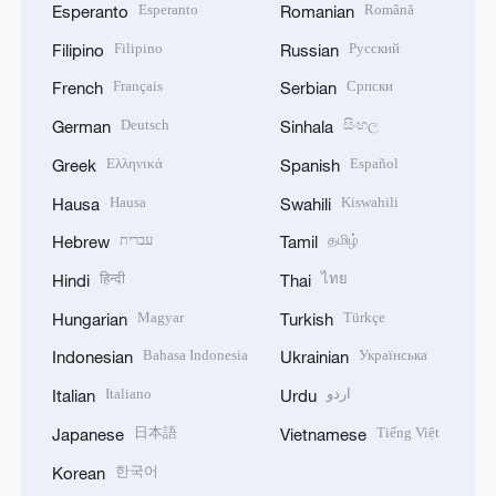
Esperanto
Română
Esperanto
Romanian
Filipino
Русский
Filipino
Russian
Français
Српски
French
Serbian
Deutsch
සිංහල
German
Sinhala
Ελληνικά
Español
Greek
Spanish
Hausa
Kiswahili
Hausa
Swahili
עברית
தமிழ்
Hebrew
Tamil
हिन्दी
ไทย
Hindi
Thai
Magyar
Türkçe
Hungarian
Turkish
Bahasa Indonesia
Українська
Indonesian
Ukrainian
Italiano
اردو
Italian
Urdu
日本語
Tiếng Việt
Japanese
Vietnamese
한국어
Korean