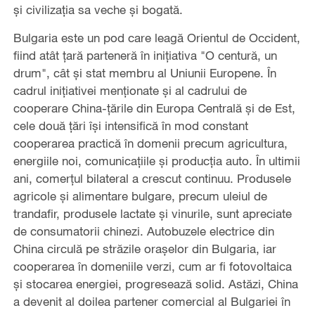
și civilizația sa veche și bogată.
Bulgaria este un pod care leagă Orientul de Occident,
fiind atât țară parteneră în inițiativa "O centură, un
drum", cât și stat membru al Uniunii Europene. În
cadrul inițiativei menționate și al cadrului de
cooperare China-țările din Europa Centrală și de Est,
cele două țări își intensifică în mod constant
cooperarea practică în domenii precum agricultura,
energiile noi, comunicațiile și producția auto. În ultimii
ani, comerțul bilateral a crescut continuu. Produsele
agricole și alimentare bulgare, precum uleiul de
trandafir, produsele lactate și vinurile, sunt apreciate
de consumatorii chinezi. Autobuzele electrice din
China circulă pe străzile orașelor din Bulgaria, iar
cooperarea în domeniile verzi, cum ar fi fotovoltaica
și stocarea energiei, progresează solid. Astăzi, China
a devenit al doilea partener comercial al Bulgariei în