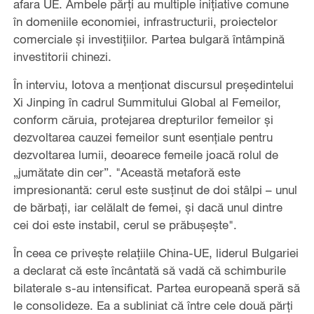
afara UE. Ambele părți au multiple inițiative comune
în domeniile economiei, infrastructurii, proiectelor
comerciale și investițiilor. Partea bulgară întâmpină
investitorii chinezi.
În interviu, Iotova a menționat discursul președintelui
Xi Jinping în cadrul Summitului Global al Femeilor,
conform căruia, protejarea drepturilor femeilor și
dezvoltarea cauzei femeilor sunt esențiale pentru
dezvoltarea lumii, deoarece femeile joacă rolul de
„jumătate din cer”. "Această metaforă este
impresionantă: cerul este susținut de doi stâlpi – unul
de bărbați, iar celălalt de femei, și dacă unul dintre
cei doi este instabil, cerul se prăbușește".
În ceea ce privește relațiile China-UE, liderul Bulgariei
a declarat că este încântată să vadă că schimburile
bilaterale s-au intensificat. Partea europeană speră să
le consolideze. Ea a subliniat că între cele două părți