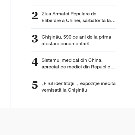
autoturisme pentru
Republica Moldova
2
Ziua Armatei Populare de
Eliberare a Chinei, sărbătorită la
Chișinău
3
Chișinău, 590 de ani de la prima
atestare documentară
4
Sistemul medical din China,
apreciat de medici din Republica
Moldova pentru eficiență și
digitalizare
5
„Firul identității”, expoziție inedită
vernisată la Chișinău