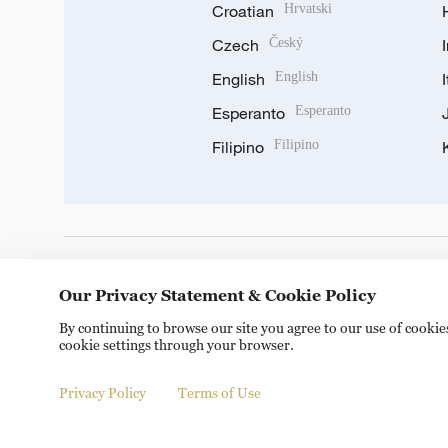
Croatian
Hrvatski
Czech
Český
English
English
Esperanto
Esperanto
Filipino
Filipino
DOWNLOAD OUR APP
Our Privacy Statement & Cookie Policy
By continuing to browse our site you agree to our use of cooki
cookie settings through your browser.
Privacy Policy
Terms of Use
Copyright © 2024 CGTN.
京ICP备20000184号
京公网安