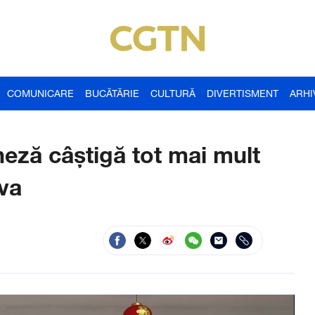
COMUNICARE
BUCĂTĂRIE
CULTURĂ
DIVERTISMENT
ARHI
neză câștigă tot mai mult
va