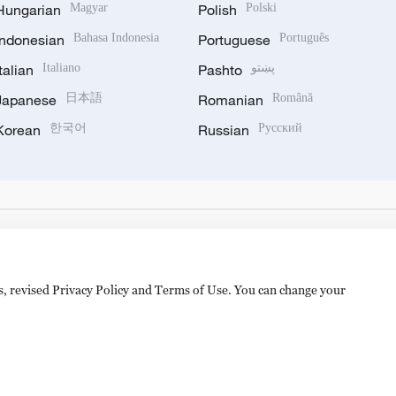
Hungarian
Magyar
Polish
Polski
Indonesian
Bahasa Indonesia
Portuguese
Português
Italian
Italiano
Pashto
پښتو
Japanese
日本語
Romanian
Română
Korean
한국어
Russian
Русский
es, revised Privacy Policy and Terms of Use. You can change your
备 11010502050052号
Disinformation report hotline: 010-8506146