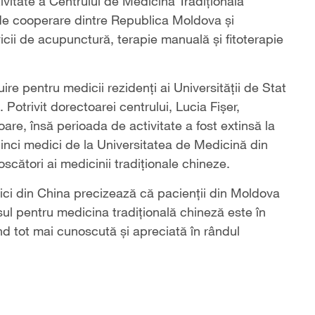
ivitate a Centrului de Medicină Tradițională
de cooperare dintre Republica Moldova și
cii de acupunctură, terapie manuală și fitoterapie
re pentru medicii rezidenți ai Universității de Stat
otrivit dorectoarei centrului, Lucia Fișer,
are, însă perioada de activitate a fost extinsă la
 cinci medici de la Universitatea de Medicină din
cători ai medicinii tradiționale chineze.
dici din China precizează că pacienții din Moldova
esul pentru medicina tradițională chineză este în
 tot mai cunoscută și apreciată în rândul