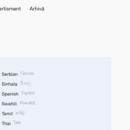
ertisment
Arhivă
Serbian
Српски
Sinhala
සිංහල
Spanish
Español
Swahili
Kiswahili
Tamil
தமிழ்
Thai
ไทย