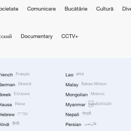
cietate
Comunicare
Bucătărie
Cultură
Div
сский
Documentary
CCTV+
French
Français
Lao
ລາວ
German
Deutsch
Malay
Bahasa Melayu
Greek
Ελληνικά
Mongolian
Монгол
Hausa
Hausa
Myanmar
မြန်မာဘာသာ
Hebrew
עברית
Nepali
नेपाली
Hindi
हिन्दी
Persian
فارسی