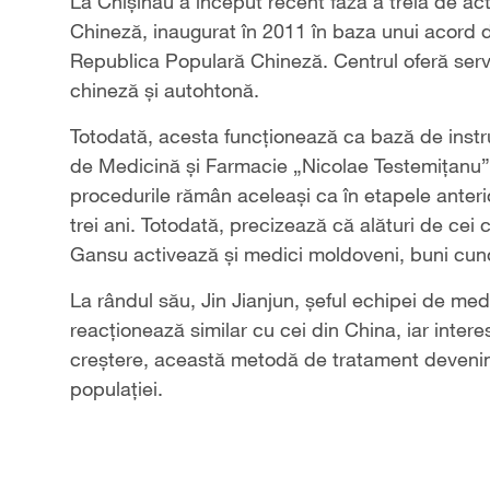
Video
La Chișinău a început recent faza a treia de act
Chineză, inaugurat în 2011 în baza unui acord 
Republica Populară Chineză. Centrul oferă servi
chineză și autohtonă.
Totodată, acesta funcționează ca bază de instrui
de Medicină și Farmacie „Nicolae Testemițanu”. P
procedurile rămân aceleași ca în etapele anterio
trei ani. Totodată, precizează că alături de cei
Gansu activează și medici moldoveni, buni cunos
La rândul său, Jin Jianjun, șeful echipei de me
reacționează
similar cu cei din China
, iar inter
creștere, această metodă de tratament devenind
populației.