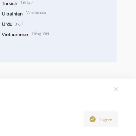
Turkish
Türkçe
Ukrainian
Українська
Urdu
اردو
Vietnamese
Tiếng Việt
I agree
6