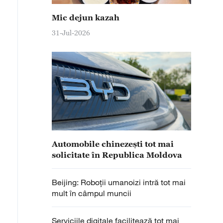
Mic dejun kazah
31-Jul-2026
Automobile chinezești tot mai
solicitate în Republica Moldova
Beijing: Roboții umanoizi intră tot mai
mult în câmpul muncii
Serviciile digitale facilitează tot mai