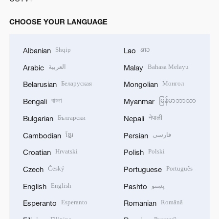
CHOOSE YOUR LANGUAGE
Shqip
ລາວ
Albanian
Lao
العربية
Bahasa Melayu
Arabic
Malay
Беларуская
Монгол
Belarusian
Mongolian
বাংলা
မြန်မာဘာသာ
Bengali
Myanmar
Български
नेपाली
Bulgarian
Nepali
ខ្មែរ
فارسی
Cambodian
Persian
Hrvatski
Polski
Croatian
Polish
Český
Português
Czech
Portuguese
English
پښتو
English
Pashto
Esperanto
Română
Esperanto
Romanian