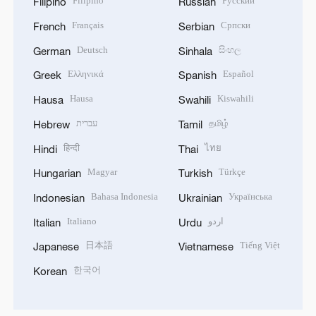
Filipino
Русский
Filipino
Russian
Français
Српски
French
Serbian
Deutsch
සිංහල
German
Sinhala
Ελληνικά
Español
Greek
Spanish
Hausa
Kiswahili
Hausa
Swahili
עברית
தமிழ்
Hebrew
Tamil
हिन्दी
ไทย
Hindi
Thai
Magyar
Türkçe
Hungarian
Turkish
Bahasa Indonesia
Українська
Indonesian
Ukrainian
Italiano
اردو
Italian
Urdu
日本語
Tiếng Việt
Japanese
Vietnamese
한국어
Korean