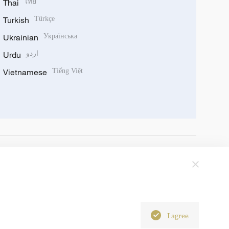
Thai
ไทย
Turkish
Türkçe
Ukrainian
Українська
Urdu
اردو
Vietnamese
Tiếng Việt
I agree
6