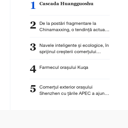
1
Cascada Huangguoshu
2
De la postări fragmentare la
Chinamaxxing, o tendință actuală
în rândul tinerilor occidentali
3
Navele inteligente și ecologice, în
sprijinul creșterii comerțului
extern al Chinei
4
Farmecul orașului Kuqa
5
Comerțul exterior orașului
Shenzhen cu țările APEC a ajuns
la 1,98 trilioane yuani