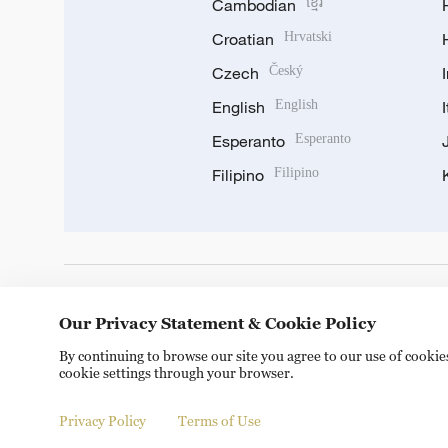
Cambodian
ខ្មែរ
Croatian
Hrvatski
Czech
Český
English
English
Esperanto
Esperanto
Filipino
Filipino
DOWNLOAD OUR APP
Our Privacy Statement & Cookie Policy
By continuing to browse our site you agree to our use of cooki
cookie settings through your browser.
Privacy Policy
Terms of Use
Copyright © 2024 CGTN.
京ICP备20000184号
京公网安