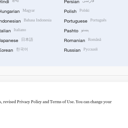
Hindi
हिन्दी
Persian
فارسی
Hungarian
Magyar
Polish
Polski
Indonesian
Bahasa Indonesia
Portuguese
Português
Italian
Italiano
Pashto
پښتو
Japanese
日本語
Romanian
Română
Korean
한국어
Russian
Русский
es, revised Privacy Policy and Terms of Use. You can change your
备 11010502050052号
Disinformation report hotline: 010-8506146