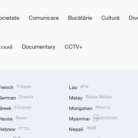
cietate
Comunicare
Bucătărie
Cultură
Div
сский
Documentary
CCTV+
French
Français
Lao
ລາວ
German
Deutsch
Malay
Bahasa Melayu
Greek
Ελληνικά
Mongolian
Монгол
Hausa
Hausa
Myanmar
မြန်မာဘာသာ
Hebrew
עברית
Nepali
नेपाली