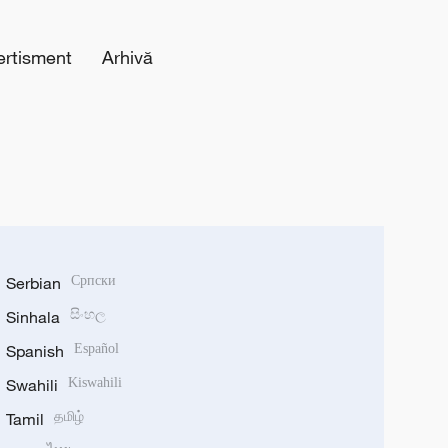
ertisment
Arhivă
Serbian
Српски
Sinhala
සිංහල
Spanish
Español
Swahili
Kiswahili
Tamil
தமிழ்