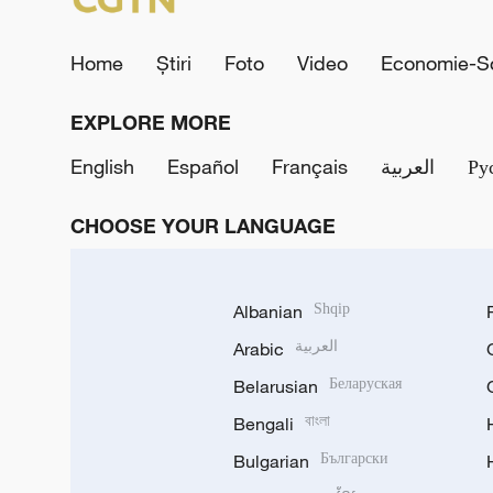
Home
Știri
Foto
Video
Economie-So
EXPLORE MORE
English
Español
Français
العربية
Ру
CHOOSE YOUR LANGUAGE
Albanian
Shqip
Arabic
العربية
Belarusian
Беларуская
Bengali
বাংলা
Bulgarian
Български