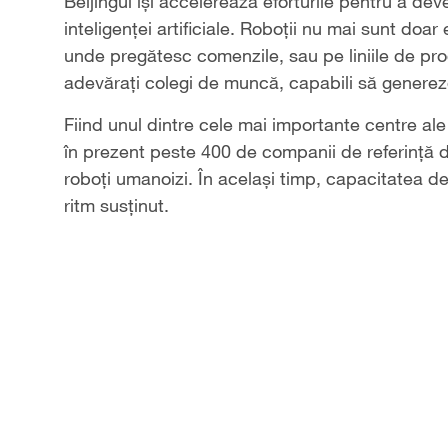
Video
Beijingul își accelerează eforturile pentru a de
inteligenței artificiale. Roboții nu mai sunt doa
unde pregătesc comenzile, sau pe liniile de pro
adevărați colegi de muncă, capabili să genereze
Fiind unul dintre cele mai importante centre ale
în prezent peste 400 de companii de referință d
roboți umanoizi. În același timp, capacitatea de
ritm susținut.