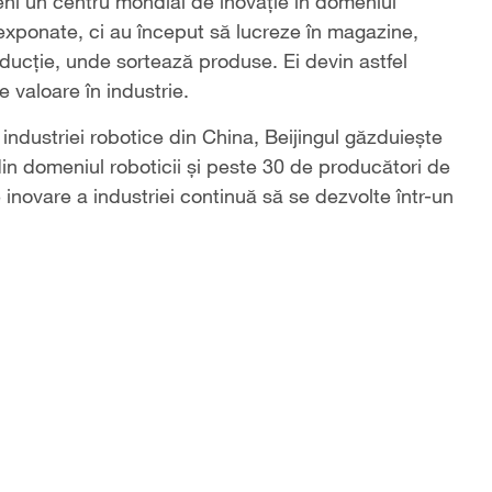
veni un centru mondial de inovație în domeniul
r exponate, ci au început să lucreze în magazine,
ducție, unde sortează produse. Ei devin astfel
 valoare în industrie.
 industriei robotice din China, Beijingul găzduiește
in domeniul roboticii și peste 30 de producători de
 inovare a industriei continuă să se dezvolte într-un