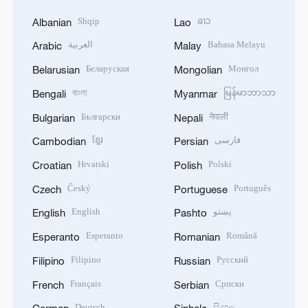
Shqip
ລາວ
Albanian
Lao
العربية
Bahasa Melayu
Arabic
Malay
Беларуская
Монгол
Belarusian
Mongolian
বাংলা
မြန်မာဘာသာ
Bengali
Myanmar
Български
नेपाली
Bulgarian
Nepali
ខ្មែរ
فارسی
Cambodian
Persian
Hrvatski
Polski
Croatian
Polish
Český
Português
Czech
Portuguese
English
پښتو
English
Pashto
Esperanto
Română
Esperanto
Romanian
Filipino
Русский
Filipino
Russian
Français
Српски
French
Serbian
Deutsch
සිංහල