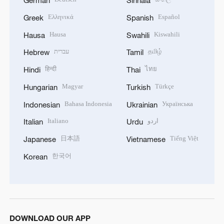
German
Sinhala
Ελληνικά
Español
Greek
Spanish
Hausa
Kiswahili
Hausa
Swahili
עברית
தமிழ்
Hebrew
Tamil
हिन्दी
ไทย
Hindi
Thai
Magyar
Türkçe
Hungarian
Turkish
Bahasa Indonesia
Українська
Indonesian
Ukrainian
Italiano
اردو
Italian
Urdu
日本語
Tiếng Việt
Japanese
Vietnamese
한국어
Korean
DOWNLOAD OUR APP