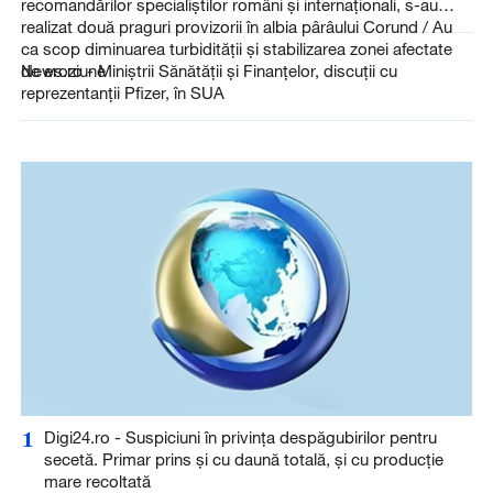
recomandărilor specialiştilor români şi internaţionali, s-au
realizat două praguri provizorii în albia pârâului Corund / Au
ca scop diminuarea turbidităţii şi stabilizarea zonei afectate
de eroziune
News.ro - Miniştrii Sănătăţii şi Finanţelor, discuţii cu
reprezentanţii Pfizer, în SUA
1
Digi24.ro - Suspiciuni în privința despăgubirilor pentru
secetă. Primar prins și cu daună totală, și cu producție
mare recoltată