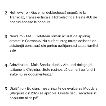
2
Hotnews.ro - Guvernul deblochează angajările la
Transgaz, Transelectrica și Hidroelectrica: Peste 400 de
posturi scoase la concurs
3
News.ro - MAE: Cetăţean român acuzat de spionaj,
arestat în Germania/ Nu au fost înregistrate solicitări de
asistenţă consulară din partea cetăţeanului sau a familiei
sale
4
Adevărul.ro - Maia Sandu, după vizita unei delegației
talibane la Chișinău: „Este rușinos că oameni cu funcții
înalte nu se documentează”
5
Digi24.ro - Bolojan, mesaj înainte de evaluarea Moody's:
„Alegerile din 2028 se apropie. Crește riscul recăderii în
populism și risipă”