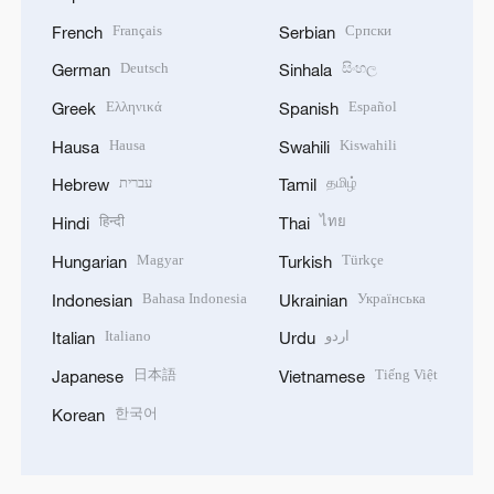
Français
Српски
French
Serbian
Deutsch
සිංහල
German
Sinhala
Ελληνικά
Español
Greek
Spanish
Hausa
Kiswahili
Hausa
Swahili
עברית
தமிழ்
Hebrew
Tamil
हिन्दी
ไทย
Hindi
Thai
Magyar
Türkçe
Hungarian
Turkish
Bahasa Indonesia
Українська
Indonesian
Ukrainian
Italiano
اردو
Italian
Urdu
日本語
Tiếng Việt
Japanese
Vietnamese
한국어
Korean