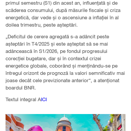
primul semestru (S1) din acest an, influenţată şi de
scăderea consumului, după măsurile fiscale şi criza
ener­getică, dar vede şi o ascensiune a inflaţiei în al
doilea trimestru, peste aşteptări.
„Deficitul de cerere agre­gată s-a adâncit peste
aşteptări în T4/2025 şi este aşteptat să se mai
adâncească în S1/2026, pe fondul pro­gresului
corecţiei bugetare, dar şi în contextul crizei
energetice globale, coborând şi men­ţinându-se pe
întregul orizont de prognoză la valori sem­nificativ mai
joase decât cele previzionate ante­rior“, a atenţionat
boardul BNR.
Textul integral A
ICI