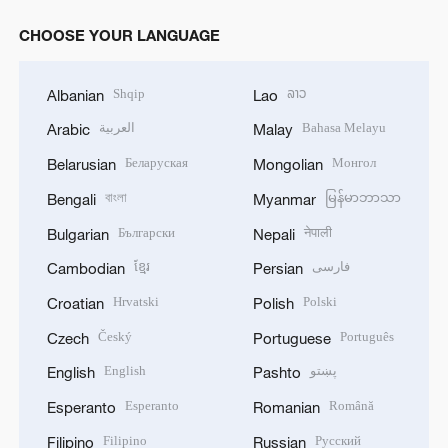
CHOOSE YOUR LANGUAGE
Shqip
ລາວ
Albanian
Lao
العربية
Bahasa Melayu
Arabic
Malay
Беларуская
Монгол
Belarusian
Mongolian
বাংলা
မြန်မာဘာသာ
Bengali
Myanmar
Български
नेपाली
Bulgarian
Nepali
ខ្មែរ
فارسی
Cambodian
Persian
Hrvatski
Polski
Croatian
Polish
Český
Português
Czech
Portuguese
English
پښتو
English
Pashto
Esperanto
Română
Esperanto
Romanian
Filipino
Русский
Filipino
Russian