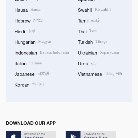
Hausa
Kiswahili
Hausa
Swahili
עברית
தமிழ்
Hebrew
Tamil
हिन्दी
ไทย
Hindi
Thai
Magyar
Türkçe
Hungarian
Turkish
Bahasa Indonesia
Українська
Indonesian
Ukrainian
Italiano
اردو
Italian
Urdu
日本語
Tiếng Việt
Japanese
Vietnamese
한국어
Korean
DOWNLOAD OUR APP