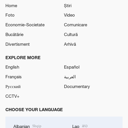
Home
Știri
Foto
Video
Economie-Societate
Comunicare
Bucătărie
Cultură
Divertisment
Arhivă
EXPLORE MORE
English
Español
Français
العربية
Русский
Documentary
CCTV+
CHOOSE YOUR LANGUAGE
Shqip
ລາວ
Albanian
Lao