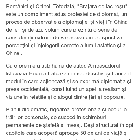
României și Chinei. Totodată, "Brățara de lac roșu"
este un compliment adus profesiei de diplomat, un
proces de observație a diplomației și vieții în China
de ieri și de azi, volum care prezintă o serie de
considerații extrem de valoroase din perspectiva
percepției și înțelegerii corecte a lumii asiatice și a
Chinei.
Ca o premieră sub haina de autor, Ambasadorul
Isticioaia-Budura tratează în mod deschis și tranșant
modul în care acționează și se exprimă diplomația și
presa occidentală, constituind un apel la realism și
viziune în relațiile și dialogul dintre țări și popoare.
Planul diplomatic, rigoarea profesională și ecourile
trăirilor personale, se succed în schimburi
permanente de ștafetă și mesaj. Deși structurat în opt
capitole care acoperă aproape 50 de ani de viață și