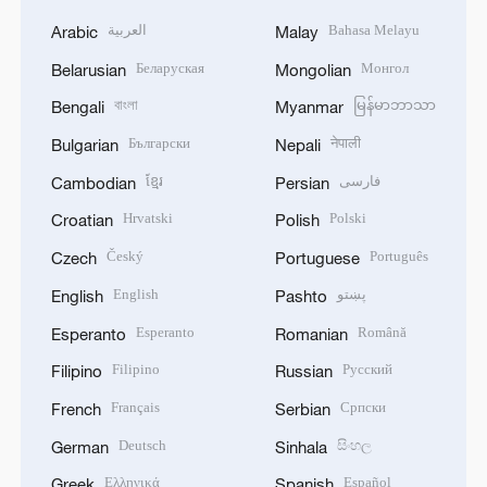
العربية
Bahasa Melayu
Arabic
Malay
Беларуская
Монгол
Belarusian
Mongolian
বাংলা
မြန်မာဘာသာ
Bengali
Myanmar
Български
नेपाली
Bulgarian
Nepali
ខ្មែរ
فارسی
Cambodian
Persian
Hrvatski
Polski
Croatian
Polish
Český
Português
Czech
Portuguese
English
پښتو
English
Pashto
Esperanto
Română
Esperanto
Romanian
Filipino
Русский
Filipino
Russian
Français
Српски
French
Serbian
Deutsch
සිංහල
German
Sinhala
Ελληνικά
Español
Greek
Spanish