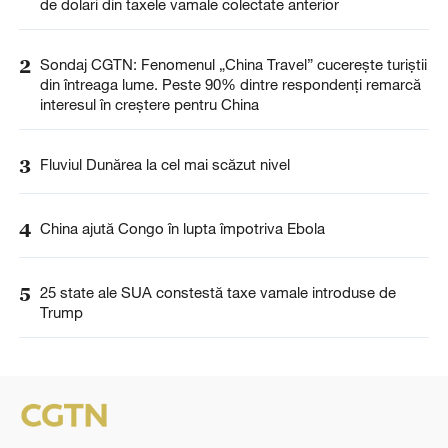
de dolari din taxele vamale colectate anterior
2
Sondaj CGTN: Fenomenul „China Travel” cucerește turiștii
din întreaga lume. Peste 90% dintre respondenți remarcă
interesul în creștere pentru China
3
Fluviul Dunărea la cel mai scăzut nivel
4
China ajută Congo în lupta împotriva Ebola
5
25 state ale SUA constestă taxe vamale introduse de
Trump