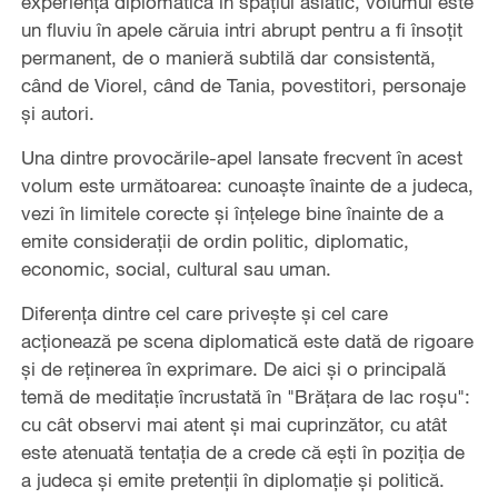
experiență diplomatică în spațiul asiatic, volumul este
un fluviu în apele căruia intri abrupt pentru a fi însoțit
permanent, de o manieră subtilă dar consistentă,
când de Viorel, când de Tania, povestitori, personaje
și autori.
Una dintre provocările-apel lansate frecvent în acest
volum este următoarea: cunoaște înainte de a judeca,
vezi în limitele corecte și înțelege bine înainte de a
emite considerații de ordin politic, diplomatic,
economic, social, cultural sau uman.
Diferența dintre cel care privește și cel care
acționează pe scena diplomatică este dată de rigoare
și de reținerea în exprimare. De aici și o principală
temă de meditație încrustată în "Brățara de lac roșu":
cu cât observi mai atent și mai cuprinzător, cu atât
este atenuată tentația de a crede că ești în poziția de
a judeca și emite pretenții în diplomație și politică.