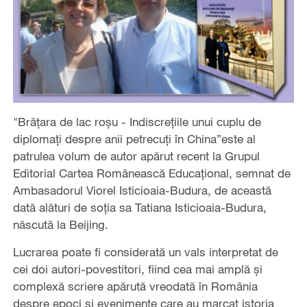
"Brățara de lac roșu - Indiscrețiile unui cuplu de
diplomați despre anii petrecuți în China”este al
patrulea volum de autor apărut recent la Grupul
Editorial Cartea Românească Educațional, semnat de
Ambasadorul Viorel Isticioaia-Budura, de această
dată alături de soția sa Tatiana Isticioaia-Budura,
născută la Beijing.
Lucrarea poate fi considerată un vals interpretat de
cei doi autori-povestitori, fiind cea mai amplă și
complexă scriere apărută vreodată în România
despre epoci și evenimente care au marcat istoria