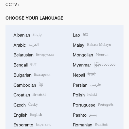
CCTV+
CHOOSE YOUR LANGUAGE
Shqip
ລາວ
Albanian
Lao
العربية
Bahasa Melayu
Arabic
Malay
Беларуская
Монгол
Belarusian
Mongolian
বাংলা
မြန်မာဘာသာ
Bengali
Myanmar
Български
नेपाली
Bulgarian
Nepali
ខ្មែរ
فارسی
Cambodian
Persian
Hrvatski
Polski
Croatian
Polish
Český
Português
Czech
Portuguese
English
پښتو
English
Pashto
Esperanto
Română
Esperanto
Romanian