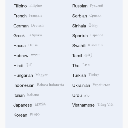
Filipino
Русский
Filipino
Russian
Français
Српски
French
Serbian
Deutsch
සිංහල
German
Sinhala
Ελληνικά
Español
Greek
Spanish
Hausa
Kiswahili
Hausa
Swahili
עברית
தமிழ்
Hebrew
Tamil
हिन्दी
ไทย
Hindi
Thai
Magyar
Türkçe
Hungarian
Turkish
Bahasa Indonesia
Українська
Indonesian
Ukrainian
Italiano
اردو
Italian
Urdu
日本語
Tiếng Việt
Japanese
Vietnamese
한국어
Korean