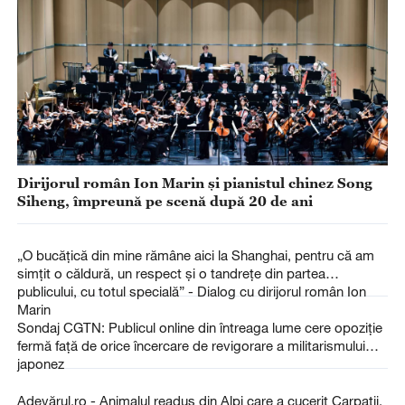
Dirijorul român Ion Marin și pianistul chinez Song
Siheng, împreună pe scenă după 20 de ani
„O bucățică din mine rămâne aici la Shanghai, pentru că am
simțit o căldură, un respect și o tandrețe din partea
publicului, cu totul specială” - Dialog cu dirijorul român Ion
Marin
Sondaj CGTN: Publicul online din întreaga lume cere opoziție
fermă față de orice încercare de revigorare a militarismului
japonez
Adevărul.ro - Animalul readus din Alpi care a cucerit Carpații.