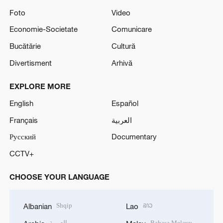
Foto
Video
Economie-Societate
Comunicare
Bucătărie
Cultură
Divertisment
Arhivă
EXPLORE MORE
English
Español
Français
العربية
Русский
Documentary
CCTV+
CHOOSE YOUR LANGUAGE
Shqip
ລາວ
Albanian
Lao
العربية
Bahasa Melayu