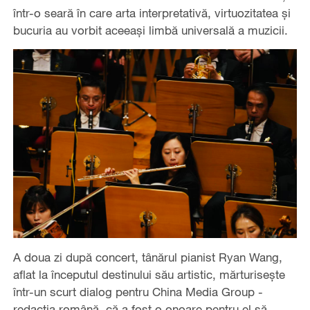
într-o seară în care arta interpretativă, virtuozitatea și
bucuria au vorbit aceeași limbă universală a muzicii.
A doua zi după concert, tânărul pianist Ryan Wang,
aflat la începutul destinului său artistic, mărturisește
într-un scurt dialog pentru China Media Group -
redacția română, că a fost o onoare pentru el să