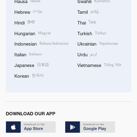
Hausa
Kiswahili
Hausa
Swahili
עברית
தமிழ்
Hebrew
Tamil
हिन्दी
ไทย
Hindi
Thai
Magyar
Türkçe
Hungarian
Turkish
Bahasa Indonesia
Українська
Indonesian
Ukrainian
Italiano
اردو
Italian
Urdu
日本語
Tiếng Việt
Japanese
Vietnamese
한국어
Korean
DOWNLOAD OUR APP