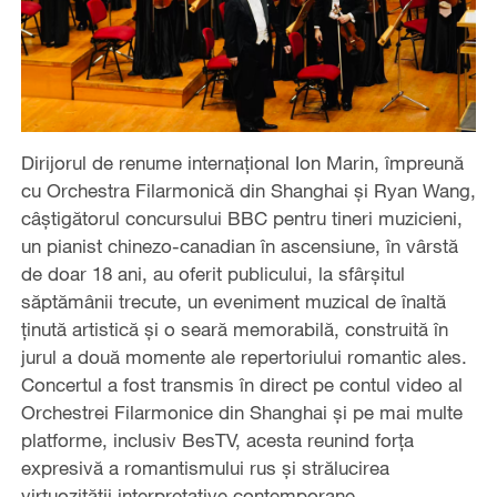
Dirijorul de renume internațional Ion Marin, împreună
cu Orchestra Filarmonică din Shanghai și Ryan Wang,
câștigătorul concursului BBC pentru tineri muzicieni,
un pianist chinezo-canadian în ascensiune, în vârstă
de doar 18 ani, au oferit publicului, la sfârșitul
săptămânii trecute, un eveniment muzical de înaltă
ținută artistică și o seară memorabilă, construită în
jurul a două momente ale repertoriului romantic ales.
Concertul a fost transmis în direct pe contul video al
Orchestrei Filarmonice din Shanghai și pe mai multe
platforme, inclusiv BesTV, acesta reunind forța
expresivă a romantismului rus și strălucirea
virtuozității interpretative contemporane.