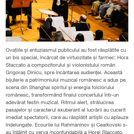
Ovațiile și entuziasmul publicului au fost răsplătite cu
un bis special, încărcat de virtuozitate și farmec: Hora
Staccato a compozitorului și violonistului român
Grigoraș Dinicu, spre încântarea audienței. Această
bijuterie a patrimoniului muzical românesc a adus pe
scena din Shanghai spiritul și energia folclorului
românesc, transformând finalul concertului într-un
adevărat festin muzical. Ritmul alert, strălucirea
pasajelor și caracterul exuberant al lucrării au cucerit
imediat spectatorii, care au răsplătit artiștii cu aplauze
îndelungate. Ecourile lui Rahmaninov și Ceaikovski s-
au întâlnit cu verva inconfundabilă a Horei Staccato,