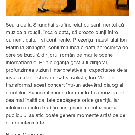
Seara de la Shanghai s-a încheiat cu sentimentul că
muzica a reușit, încă o dată, să creeze punți între
oameni, culturi și continente. Prezența maestrului Ion
Marin la Shanghai confirmă încă o dată aprecierea de
care se bucură dirijorul român pe marile scene
internaționale. Prin eleganța gestului dirijoral,
profunzimea viziunii interpretative și capacitatea de a
inspira atât orchestra, cât și soliștii, Ion Marin a
transformat acest concert într-un adevărat dialog al
emoțiilor. Succesul serii a demonstrat că muzica de
cea mai înaltă calitate depășește orice graniță, iar
întâlnirea dintre tradiția europeană și entuziasmul
publicului asiatic poate genera momente artistice de
o rară intensitate.
Nina F. Gherman