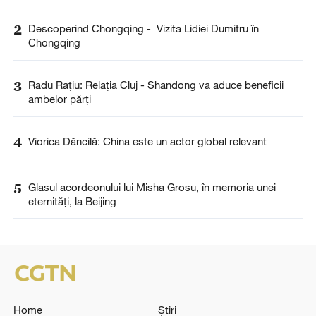
2
Descoperind Chongqing - Vizita Lidiei Dumitru în
Chongqing
3
Radu Rațiu: Relația Cluj - Shandong va aduce beneficii
ambelor părți
4
Viorica Dăncilă: China este un actor global relevant
5
Glasul acordeonului lui Misha Grosu, în memoria unei
eternități, la Beijing
Home
Știri