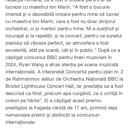
lucreze cu maestrul Ion Marin. “A fost o bucurie
imensă și o deosebită onoare pentru mine să lucrez
cu maestrul Ion Marin, care a fost nu doar dirijorul
orchestrei, ci și mentor pentru mine. M-a susținut și
încurajat și la repetiții, și la concert, pentru ca sunetul
pianului să vibreze perfect, iar atmosfera a fost
excelentă, atât pe scenă, cât și în public.“ După ce a
câștigat concursul BBC pentru tineri muzicieni în
2024, Ryan Wang a atras atenția pe scena muzicală
internațională. A interpretat Concertul pentru pian nr. 2
de Rahmaninov alături de Orchestra Națională BBC la
Bristol Lighthouse Concert Hall, iar prestația sa a fost
descrisă ca fiind „precum apa curgând, ca o schiță în
creion pe hârtie”. El a câștigat acest premiu
prestigios la frageda vârstă de 17 ani, primind deja
numeroase premii și distincții la concursuri
internaționale.