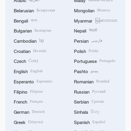
Arabic
Malay
Беларуская
Монгол
Belarusian
Mongolian
বাংলা
မြန်မာဘာသာ
Bengali
Myanmar
Български
नेपाली
Bulgarian
Nepali
ខ្មែរ
فارسی
Cambodian
Persian
Hrvatski
Polski
Croatian
Polish
Český
Português
Czech
Portuguese
English
پښتو
English
Pashto
Esperanto
Română
Esperanto
Romanian
Filipino
Русский
Filipino
Russian
Français
Српски
French
Serbian
Deutsch
සිංහල
German
Sinhala
Ελληνικά
Español
Greek
Spanish