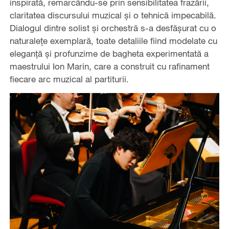
inspirată, remarcându-se prin sensibilitatea frazării,
claritatea discursului muzical și o tehnică impecabilă.
Dialogul dintre solist și orchestră s-a desfășurat cu o
naturalețe exemplară, toate detaliile fiind modelate cu
eleganță și profunzime de bagheta experimentată a
maestrului Ion Marin, care a construit cu rafinament
fiecare arc muzical al partiturii.