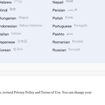
Hebrew
עברית
Nepali
नेपाली
Hindi
हिन्दी
Persian
فارسی
Hungarian
Magyar
Polish
Polski
Indonesian
Bahasa Indonesia
Portuguese
Português
Italian
Italiano
Pashto
پښتو
Japanese
日本語
Romanian
Română
Korean
한국어
Russian
Русский
es, revised Privacy Policy and Terms of Use. You can change your