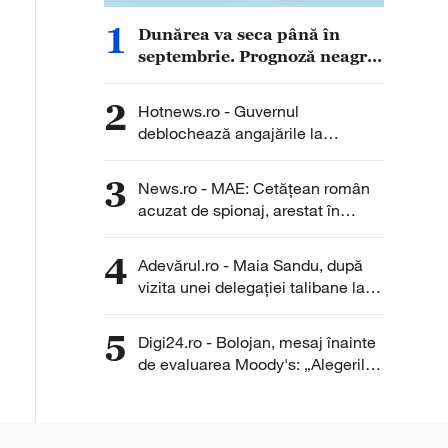
1
Dunărea va seca până în
septembrie. Prognoză neagră
pentru România, în ciuda
ploilor de zilele următoare
2
Hotnews.ro - Guvernul
deblochează angajările la
Transgaz, Transelectrica și
Hidroelectrica: Peste 400 de
3
News.ro - MAE: Cetăţean român
posturi scoase la concurs
acuzat de spionaj, arestat în
Germania/ Nu au fost înregistrate
solicitări de asistenţă consulară
4
Adevărul.ro - Maia Sandu, după
din partea cetăţeanului sau a
vizita unei delegației talibane la
familiei sale
Chișinău: „Este rușinos că
oameni cu funcții înalte nu se
5
Digi24.ro - Bolojan, mesaj înainte
documentează”
de evaluarea Moody's: „Alegerile
din 2028 se apropie. Crește riscul
recăderii în populism și risipă”