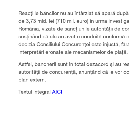
Reacţiile băncilor nu au întârziat să apară dup
de 3,73 mld. lei (710 mil. euro) în urma investi
România, vizate de sancţiunile autorităţii de co
susţinând că ele au avut o conduită conformă cu
decizia Consiliului Concurenţei este injustă, f
interpretări eronate ale mecanismelor de piaţă.
Astfel, bancherii sunt în total dezacord şi au res
autorităţii de concurenţă, anunţând că le vor co
plan extern.
Textul integral
AICI