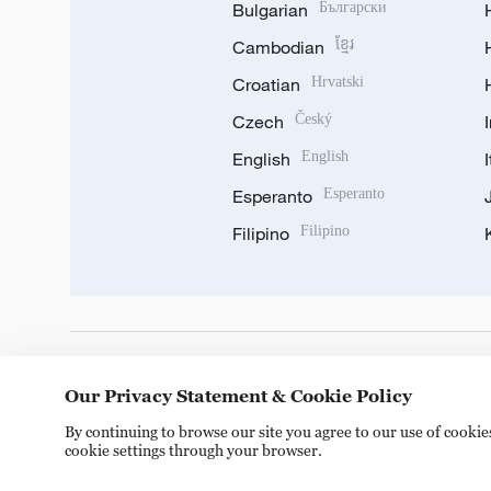
Bulgarian
Български
Cambodian
ខ្មែរ
Croatian
Hrvatski
Czech
Český
English
English
Esperanto
Esperanto
Filipino
Filipino
DOWNLOAD OUR APP
Our Privacy Statement & Cookie Policy
By continuing to browse our site you agree to our use of cooki
cookie settings through your browser.