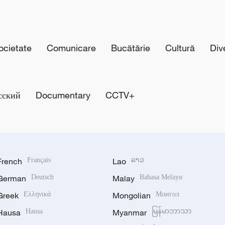
cietate
Comunicare
Bucătărie
Cultură
Div
сский
Documentary
CCTV+
French
Français
Lao
ລາວ
German
Deutsch
Malay
Bahasa Melayu
Greek
Ελληνικά
Mongolian
Монгол
Hausa
Hausa
Myanmar
မြန်မာဘာသာ