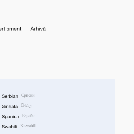
ertisment
Arhivă
Serbian
Српски
Sinhala
සිංහල
Spanish
Español
Swahili
Kiswahili