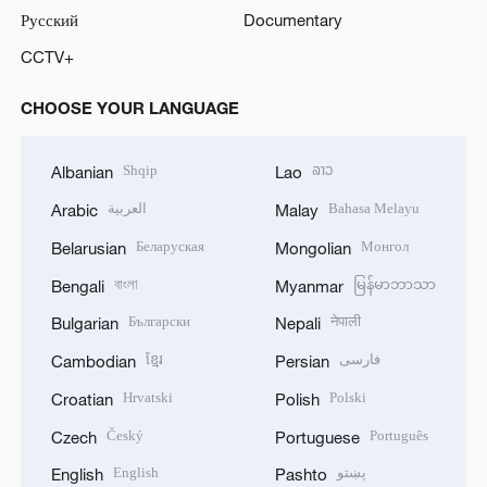
Русский
Documentary
CCTV+
CHOOSE YOUR LANGUAGE
Shqip
ລາວ
Albanian
Lao
العربية
Bahasa Melayu
Arabic
Malay
Беларуская
Монгол
Belarusian
Mongolian
বাংলা
မြန်မာဘာသာ
Bengali
Myanmar
Български
नेपाली
Bulgarian
Nepali
ខ្មែរ
فارسی
Cambodian
Persian
Hrvatski
Polski
Croatian
Polish
Český
Português
Czech
Portuguese
English
پښتو
English
Pashto