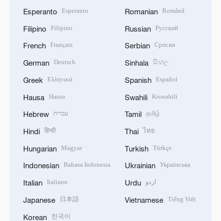
Esperanto
Română
Esperanto
Romanian
Filipino
Русский
Filipino
Russian
Français
Српски
French
Serbian
Deutsch
සිංහල
German
Sinhala
Ελληνικά
Español
Greek
Spanish
Hausa
Kiswahili
Hausa
Swahili
עברית
தமிழ்
Hebrew
Tamil
हिन्दी
ไทย
Hindi
Thai
Magyar
Türkçe
Hungarian
Turkish
Bahasa Indonesia
Українська
Indonesian
Ukrainian
Italiano
اردو
Italian
Urdu
日本語
Tiếng Việt
Japanese
Vietnamese
한국어
Korean